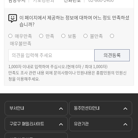
담당부서
가로경관과
전화번호
02-860-2400
이 페이지에서 제공하는 정보에 대하여 어느 정도 만족하셨
습니까?
매우만족
만족
보통
불만족
매우불만족
1,000자 이내로 입력하여 주십시오.(현재
0
자 / 최대 1,000자)
만족도 조사 관련 내용 외에 문의사항이나 민원내용은 종합민원의 민원신
청을 이용해주세요.
부서안내
동주민센터안내
구로구 패밀리사이트
유관기관