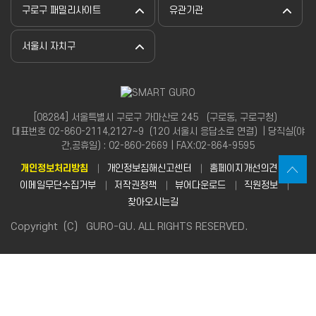
구로구 패밀리사이트
유관기관
서울시 자치구
[08284] 서울특별시 구로구 가마산로 245 （구로동, 구로구청）
대표번호 02-860-2114,2127~9（120 서울시 응답소로 연결）| 당직실(야
간,공휴일) : 02-860-2669 | FAX:02-864-9595
개인정보처리방침
개인정보침해신고센터
홈페이지개선의견
이메일무단수집거부
저작권정책
뷰어다운로드
직원정보
찾아오시는길
Copyright（C） GURO-GU. ALL RIGHTS RESERVED.