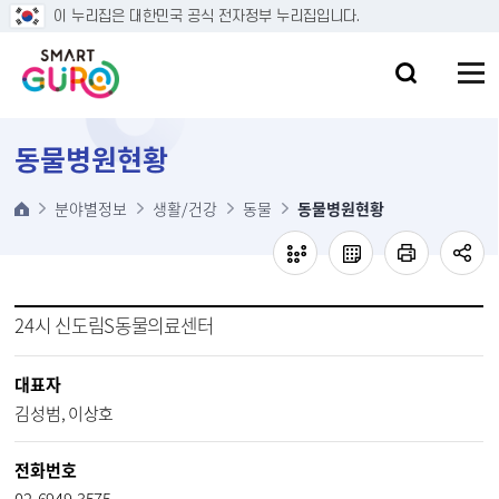
본문 바로가기
이 누리집은 대한민국 공식 전자정부 누리집입니다.
동물병원현황
분야별정보
생활/건강
동물
동물병원현황
24시 신도림S동물의료센터
대표자
김성범, 이상호
전화번호
02-6949-3575