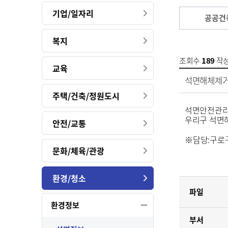
기업/일자리
공공건
복지
조회수
189
작
교육
석면해체제거
주택/건축/정원도시
석면안전관리
우리구 석면
안전/교통
※
담당
:
구로
문화/체육/관광
환경/청소
파일
환경정보
부서