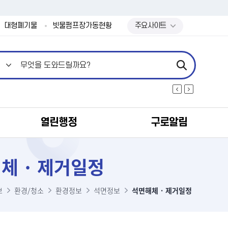
본문 바로가기
대형폐기물
빗물펌프장가동현황
주요사이트
열린행정
구로알림
체 · 제거일정
보
환경/청소
환경정보
석면정보
석면해체 · 제거일정