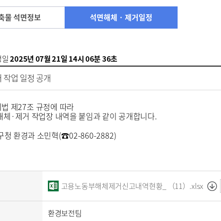
축물 석면정보
석면해체 · 제거일정
성일
2025년 07월 21일 14시 06분 36초
 작업 일정 공개
법 제
27
조 규정에 따라
해체
·
제거 작업장 내역을 붙임과 같이 공개합니다
.
구청 환경과 소민혁
(
☎
02-860-2882)
고용노동부해체제거신고내역현황_ （11）.xlsx
환경보전팀