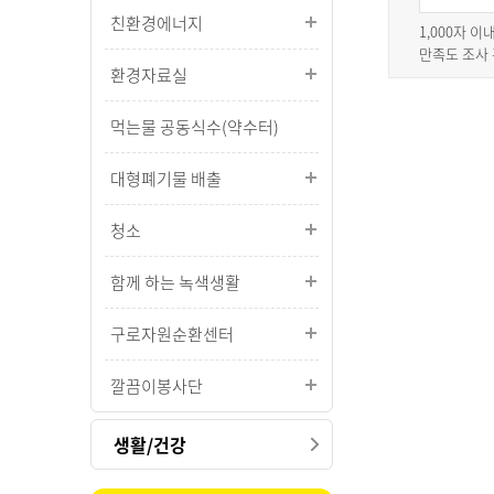
친환경에너지
1,000자 
만족도 조사
환경자료실
먹는물 공동식수(약수터)
대형폐기물 배출
청소
함께 하는 녹색생활
구로자원순환센터
깔끔이봉사단
생활/건강