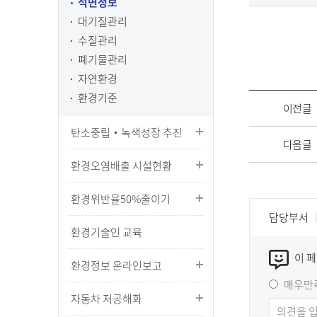
석면정보
대기질관리
수질관리
폐기물관리
자연환경
환경기준
이전글
탄소중립‧녹색성장 추진
다음글
환경오염배출 시설현황
환경위반율50%줄이기
담당부서
환경기술인 교육
이 
환경정보 온라인보고
매우만
자동차 저공해화