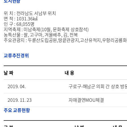
도시현황
위 치 :
전라남도 서남부 위치
면 적 :
1031.36
㎢
인 구 :
68,055
명
지역축제 : 미남축제(10월, 문화축제 상호참석)
농특산물 : 쌀, 고구마, 겨울배추, 김, 전복
주요관광지 :
두륜산도립공원
,
땅끝관광지
,
고산유적지,
우항리공룡화
교류추진경위
날 짜
내 용
2019. 04.
구로구
-
해남군 의회 간 상호 방
2019. 11. 23
자매결연
MOU
체결
주요 교류현황