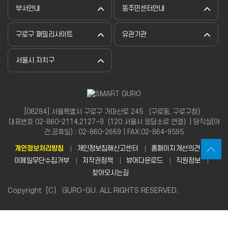
부서안내
동주민센터안내
구로구 패밀리사이트
유관기관
서울시 자치구
[08284] 서울특별시 구로구 가마산로 245 （구로동, 구로구청）
대표번호 02-860-2114,2127~9（120 서울시 응답소로 연결）| 당직실(야
간,공휴일) : 02-860-2669 | FAX:02-864-9595
개인정보처리방침
개인정보침해신고센터
홈페이지개선의견
이메일무단수집거부
저작권정책
뷰어다운로드
직원정보
찾아오시는길
Copyright（C） GURO-GU. ALL RIGHTS RESERVED.