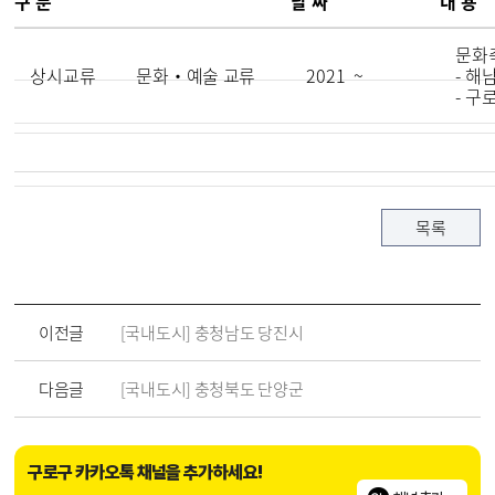
구 분
날 짜
내 용
문화
상시교류
문화‧예술 교류
2021 ~
- 해
- 구
목록
이전글
[국내도시] 충청남도 당진시
다음글
[국내도시] 충청북도 단양군
구로구 카카오톡 채널을 추가하세요!