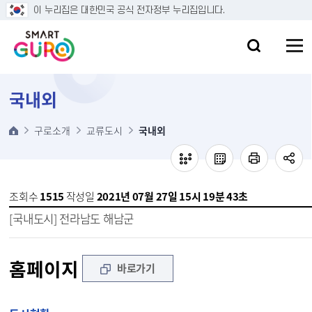
본문 바로가기
이 누리집은 대한민국 공식 전자정부 누리집입니다.
국내외
구로소개
교류도시
국내외
조회수
1515
작성일
2021년 07월 27일 15시 19분 43초
[국내도시] 전라남도 해남군
홈페이지
바로가기