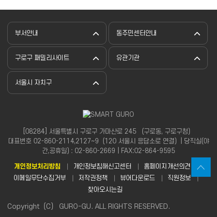
부서안내
동주민센터안내
구로구 패밀리사이트
유관기관
서울시 자치구
[08284] 서울특별시 구로구 가마산로 245 （구로동, 구로구청）
대표번호 02-860-2114,2127~9（120 서울시 응답소로 연결）| 당직실(야
간,공휴일) : 02-860-2669 | FAX:02-864-9595
개인정보처리방침
개인정보침해신고센터
홈페이지개선의견
이메일무단수집거부
저작권정책
뷰어다운로드
직원정보
찾아오시는길
Copyright（C） GURO-GU. ALL RIGHTS RESERVED.