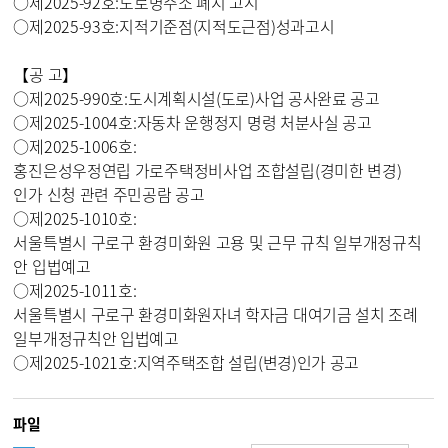
○
제
2025-92
호
:
도로명주소 폐지 고시
○
제
2025-93
호
:
지적기준점
(
지적도근점
)
성과고시
【
공 고
】
○
제
2025-990
호
:
도시계획시설
(
도로
)
사업 공사완료 공고
○
제
2025-1004
호
:
자동차 운행정지 명령 처분사실 공고
○
제
2025-1006
호
:
홍진은성우정연립 가로주택정비사업 조합설립
(
경미한 변경
)
인가 신청 관련 주민공람 공고
○
제
2025-1010
호
:
서울특별시 구로구 환경미화원 고용 및 근무 규칙 일부개정규칙
안 입법예고
○
제
2025-1011
호
:
서울특별시 구로구 환경미화원자녀 학자금 대여기금 설치 조례
일부개정규칙안 입법예고
○
제
2025-1021
호
:
지역주택조합 설립
(
변경
)
인가 공고
파일