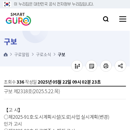
본문 바로가기
이 누리집은 대한민국 공식 전자정부 누리집입니다.
구보
구로알림
구로소식
구보
조회수
336
작성일
2025년 05월 22일 09시 02분 23초
구보 제2318호(2025.5.22.목)
【
고 시
】
○
제
2025-91
호
:
도시계획시설
(
도로
)
사업 실시계획
(
변경
)
인가 고시