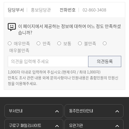
담당부서
홍보담당관
전화번호
02-860-3408
이 페이지에서 제공하는 정보에 대하여 어느 정도 만족하셨
습니까?
매우만족
만족
보통
불만족
매우불만족
1,000자 이내로 입력하여 주십시오.(현재
0
자 / 최대 1,000자)
만족도 조사 관련 내용 외에 문의사항이나 민원내용은 종합민원의 민원신
청을 이용해주세요.
부서안내
동주민센터안내
구로구 패밀리사이트
유관기관