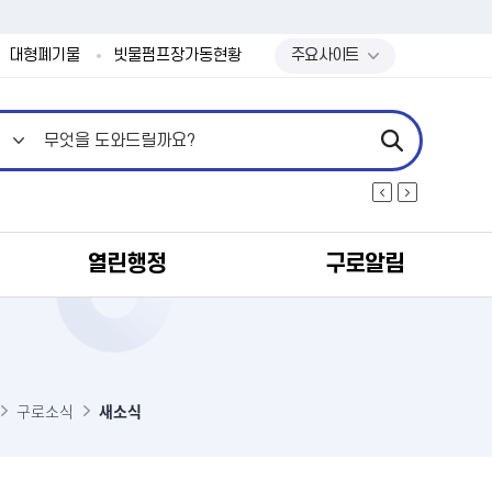
본문 바로가기
대형폐기물
빗물펌프장가동현황
주요사이트
열린행정
구로알림
식
구로소식
새소식