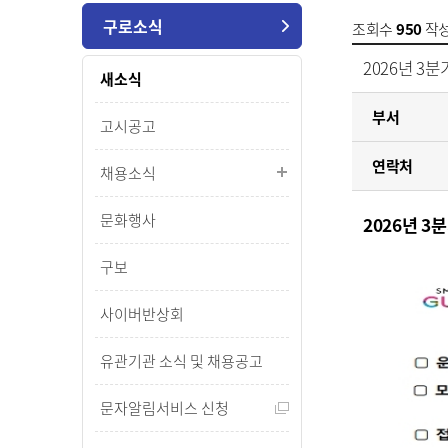
구로소식
조회수
950
작
2026년 3
새소식
부서
고시공고
연락처
채용소식
문화행사
2026년 
구보
사이버반상회
유관기관 소식 및 채용공고
문자알림서비스 신청