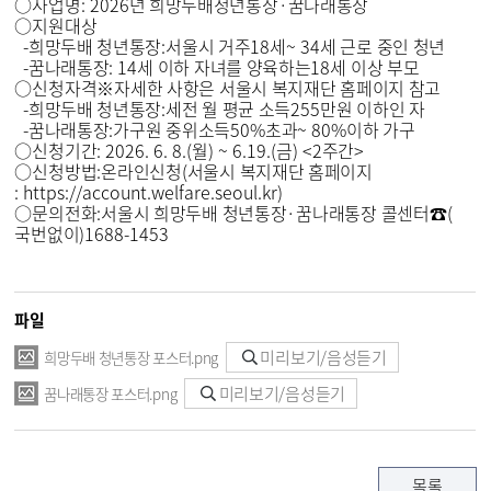
○
사업명
: 2026
년 희망두배청년통장
·
꿈나래통장
○
지원대상
-
희망두배 청년통장
:
서울시 거주
18
세
~ 34
세 근로 중인 청년
-
꿈나래통장
: 14
세 이하 자녀를 양육하는
18
세 이상 부모
○
신청자격
※
자세한 사항은 서울시 복지재단 홈페이지 참고
-
희망두배 청년통장
:
세전 월 평균 소득
255
만원 이하인 자
-
꿈나래통장
:
가구원 중위소득
50%
초과
~ 80%
이하 가구
○
신청기간
: 2026. 6. 8.(
월
) ~ 6.19.(
금
) <2
주간
>
○
신청방법
:
온라인신청
(
서울시 복지재단 홈페이지
: https://account.welfare.seoul.kr)
○
문의전화
:
서울시 희망두배 청년통장
·
꿈나래통장 콜센터
☎
(
국번없이
)1688-1453
파일
미리보기/음성듣기
희망두배 청년통장 포스터.png
미리보기/음성듣기
꿈나래통장 포스터.png
목록