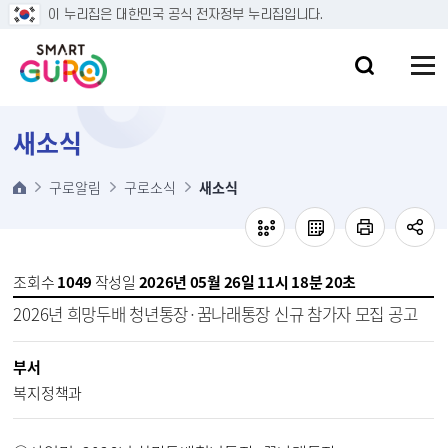
본문 바로가기
이 누리집은 대한민국 공식 전자정부 누리집입니다.
새소식
구로알림
구로소식
새소식
조회수
1049
작성일
2026년 05월 26일 11시 18분 20초
2026년 희망두배 청년통장·꿈나래통장 신규 참가자 모집 공고
부서
복지정책과