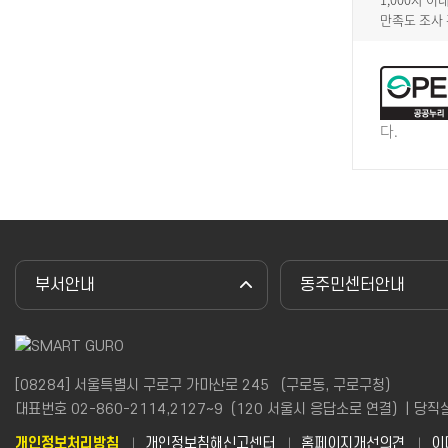
만족도 조사
다.
부서안내
동주민센터안내
[08284] 서울특별시 구로구 가마산로 245 （구로동, 구로구청）
대표번호 02-860-2114,2127~9（120 서울시 응답소로 연결）| 당직실(야간
개인정보처리방침
개인정보침해신고센터
홈페이지개선의견
이