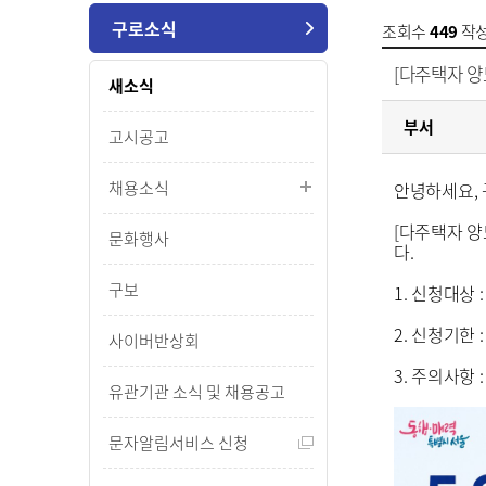
구로소식
조회수
449
작
[다주택자 양
새소식
부서
고시공고
채용소식
안녕하세요,
[다주택자 양
문화행사
다.
구보
1. 신청대상
2. 신청기한 : 2
사이버반상회
3. 주의사항
유관기관 소식 및 채용공고
문자알림서비스 신청