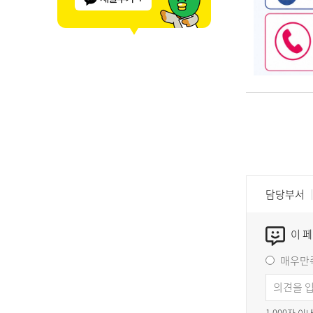
담당부서
이 
매우만
1,000자 