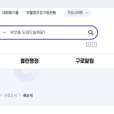
본문 바로가기
대형폐기물
빗물펌프장가동현황
주요사이트
열린행정
구로알림
식
구로소식
새소식