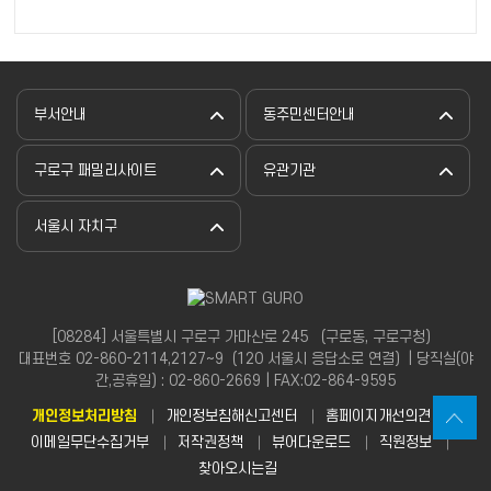
부서안내
동주민센터안내
구로구 패밀리사이트
유관기관
서울시 자치구
[08284] 서울특별시 구로구 가마산로 245 （구로동, 구로구청）
대표번호 02-860-2114,2127~9（120 서울시 응답소로 연결）| 당직실(야
간,공휴일) : 02-860-2669 | FAX:02-864-9595
개인정보처리방침
개인정보침해신고센터
홈페이지개선의견
이메일무단수집거부
저작권정책
뷰어다운로드
직원정보
찾아오시는길