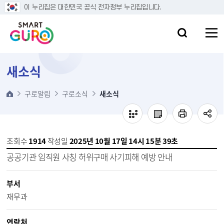
본문 바로가기
이 누리집은 대한민국 공식 전자정부 누리집입니다.
새소식
구로알림
구로소식
새소식
조회수
1914
작성일
2025년 10월 17일 14시 15분 39초
공공기관 임직원 사칭 허위구매 사기피해 예방 안내
부서
재무과
연락처