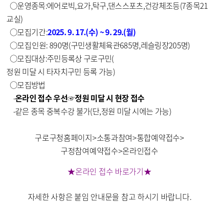
○
운영종목
:
에어로빅
,
요가
,
탁구
,
댄스스포츠
,
건강체조
등
(7
종목
21
교실
)
○
모집
기간
:
2025. 9. 17.(
수
) ~ 9. 29.(
월
)
○
모집인원
: 890
명
(
구민생활체육관
685
명
,
레슬링장
205
명
)
○
모집대상
:
주민등록상 구로구민
(
정원 미달 시 타자치구민 등록 가능
)
○
모집방법
-
온라인 접수 우선
☞
정원 미달 시 현장 접수
-
같은 종목 중복수강 불가
(
단
,
정원 미달 시에는 가능
)
구로구청홈페이지
>
소통과참여
>
통합예약접수
>
구정참여예약접수
>
온라인접수
★
온라인 접수 바로가기
★
자세한 사항은 붙임 안내문을 참고 하시기 바랍니다
.