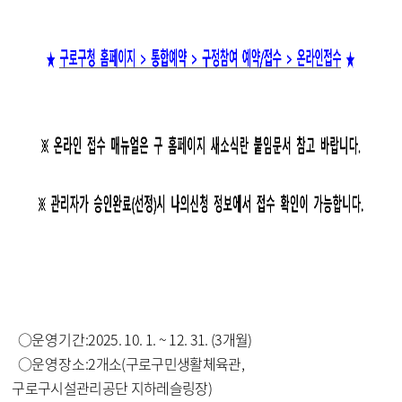
○
운영기간
:
2025. 10. 1. ~ 12. 31. (3
개월
)
○
운영장소
:
2
개소
(
구로구민생활체육관
,
구로구시설관리공단 지하레슬링장
)