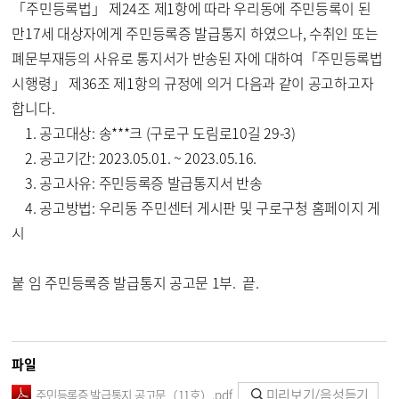
「주민등록법」 제24조 제1항에 따라 우리동에 주민등록이 된
만17세 대상자에게 주민등록증 발급통지 하였으나, 수취인 또는
폐문부재등의 사유로 통지서가 반송된 자에 대하여「주민등록법
시행령」 제36조 제1항의 규정에 의거 다음과 같이 공고하고자
합니다.
1. 공고대상: 송***크 (구로구 도림로10길 29-3)
2. 공고기간: 2023.05.01. ~ 2023.05.16.
3. 공고사유: 주민등록증 발급통지서 반송
4. 공고방법: 우리동 주민센터 게시판 및 구로구청 홈페이지 게
시
붙 임 주민등록증 발급통지 공고문 1부. 끝.
파일
미리보기/음성듣기
주민등록증 발급통지 공고문（11호）.pdf