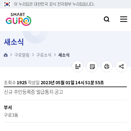
본문 바로가기
이 누리집은 대한민국 공식 전자정부 누리집입니다.
새소식
구로알림
구로소식
새소식
조회수
1925
작성일
2023년 05월 01일 14시 51분 55초
신규 주민등록증 발급통지 공고
부서
구로3동