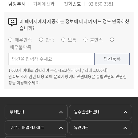
담당부서
기획예산과
전화번호
02-860-3381
이 페이지에서 제공하는 정보에 대하여 어느 정도 만족하셨
습니까?
매우만족
만족
보통
불만족
매우불만족
1,000자 이내로 입력하여 주십시오.(현재
0
자 / 최대 1,000자)
만족도 조사 관련 내용 외에 문의사항이나 민원내용은 종합민원의 민원신
청을 이용해주세요.
부서안내
동주민센터안내
구로구 패밀리사이트
유관기관