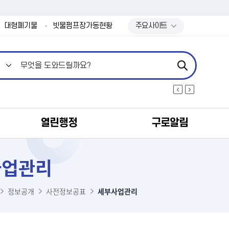
본문 바로가기
대형폐기물
빗물펌프장가동현황
주요사이트
열린행정
구로알림
사업관리
정보공개
사전정보공표
세부사업관리