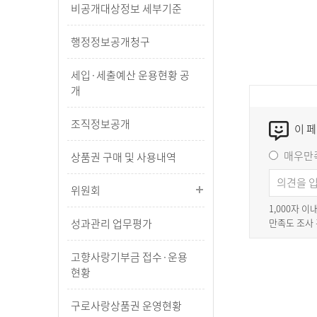
비공개대상정보 세부기준
행정정보공개청구
세입·세출예산 운용현황 공
개
조직정보공개
이 
매우만
상품권 구매 및 사용내역
위원회
1,000자 
만족도 조사
성과관리 업무평가
고향사랑기부금 접수·운용
현황
구로사랑상품권 운영현황