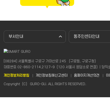
부서안내
동주민센터안내
[08284] 서울특별시 구로구 가마산로 245 （구로동, 구로구청）
대표번호 02-860-2114,2127~9（120 서울시 응답소로 연결）| 당직실(야간
개인정보처리방침
개인정보침해신고센터
홈페이지개선의견
이
Copyright（C） GURO-GU. ALL RIGHTS RESERVED.