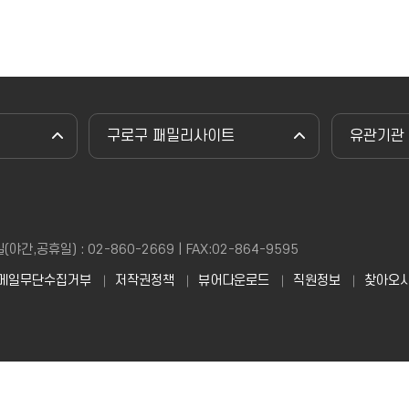
구로구 패밀리사이트
유관기관
,공휴일) : 02-860-2669 | FAX:02-864-9595
메일무단수집거부
저작권정책
뷰어다운로드
직원정보
찾아오