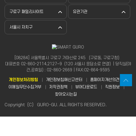
구로구 패밀리사이트
유관기관
서울시 자치구
[08284] 서울특별시 구로구 가마산로 245 （구로동, 구로구청）
대표번호 02-860-2114,2127~9（120 서울시 응답소로 연결）| 당직실(야
간,공휴일) : 02-860-2669 | FAX:02-864-9595
개인정보처리방침
개인정보침해신고센터
홈페이지개선의견
이메일무단수집거부
저작권정책
뷰어다운로드
직원정보
찾아오시는길
Copyright（C） GURO-GU. ALL RIGHTS RESERVED.