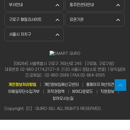
부서안내
동주민센터안내
구로구 패밀리사이트
유관기관
서울시 자치구
[08284] 서울특별시 구로구 가마산로 245 （구로동, 구로구청）
대표번호 02-860-2114,2127~9（120 서울시 응답소로 연결）| 당직실(야
간,공휴일) : 02-860-2669 | FAX:02-864-9595
개인정보처리방침
개인정보침해신고센터
홈페이지개선의견
이메일무단수집거부
저작권정책
뷰어다운로드
직원정보
찾아오시는길
Copyright（C） GURO-GU. ALL RIGHTS RESERVED.