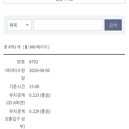
검색
총
8792
개 [
1
/ 880 페이지 ]
번호
8792
데이터수정
2026-08-06
일
기준시간
15:00
부지경계
0.223 (좋음)
1(D.A측면)
부지경계
0.229 (좋음)
2(출입구 상
부)