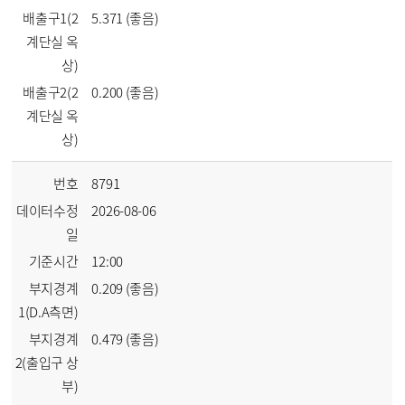
배출구1(2
5.371 (좋음)
계단실 옥
상)
배출구2(2
0.200 (좋음)
계단실 옥
상)
번호
8791
데이터수정
2026-08-06
일
기준시간
12:00
부지경계
0.209 (좋음)
1(D.A측면)
부지경계
0.479 (좋음)
2(출입구 상
부)