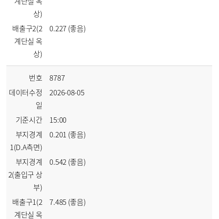
계단실 옥
상)
배출구2(2
0.227 (좋음)
계단실 옥
상)
번호
8787
데이터수정
2026-08-05
일
기준시간
15:00
부지경계
0.201 (좋음)
1(D.A측면)
부지경계
0.542 (좋음)
2(출입구 상
부)
배출구1(2
7.485 (좋음)
계단실 옥