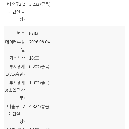
배출구2(2
3.232 (좋음)
계단실 옥
상)
번호
8783
데이터수정
2026-08-04
일
기준시간
18:00
부지경계
0.209 (좋음)
1(D.A측면)
부지경계
1.009 (좋음)
2(출입구 상
부)
배출구1(2
4.827 (좋음)
계단실 옥
상)