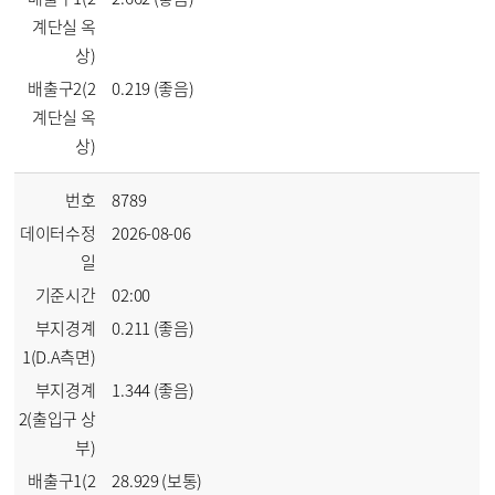
계단실 옥
상)
배출구2(2
0.219 (좋음)
계단실 옥
상)
번호
8789
데이터수정
2026-08-06
일
기준시간
02:00
부지경계
0.211 (좋음)
1(D.A측면)
부지경계
1.344 (좋음)
2(출입구 상
부)
배출구1(2
28.929 (보통)