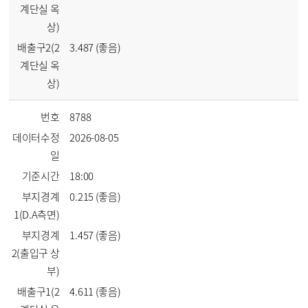
계단실 옥
상)
배출구2(2
3.487 (좋음)
계단실 옥
상)
번호
8788
데이터수정
2026-08-05
일
기준시간
18:00
부지경계
0.215 (좋음)
1(D.A측면)
부지경계
1.457 (좋음)
2(출입구 상
부)
배출구1(2
4.611 (좋음)