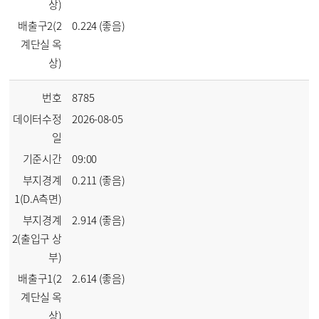
상)
배출구2(2
0.224 (좋음)
계단실 옥
상)
번호
8785
데이터수정
2026-08-05
일
기준시간
09:00
부지경계
0.211 (좋음)
1(D.A측면)
부지경계
2.914 (좋음)
2(출입구 상
부)
배출구1(2
2.614 (좋음)
계단실 옥
상)