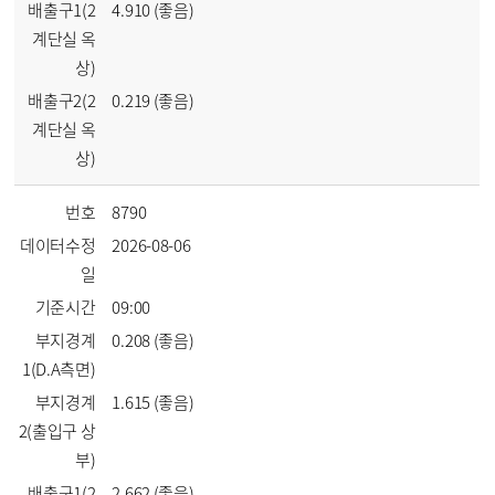
배출구1(2
4.910 (좋음)
계단실 옥
상)
배출구2(2
0.219 (좋음)
계단실 옥
상)
번호
8790
데이터수정
2026-08-06
일
기준시간
09:00
부지경계
0.208 (좋음)
1(D.A측면)
부지경계
1.615 (좋음)
2(출입구 상
부)
배출구1(2
2.662 (좋음)