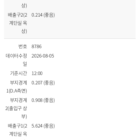
상)
배출구2(2
0.214 (좋음)
계단실 옥
상)
번호
8786
데이터수정
2026-08-05
일
기준시간
12:00
부지경계
0.207 (좋음)
1(D.A측면)
부지경계
0.908 (좋음)
2(출입구 상
부)
배출구1(2
5.624 (좋음)
계단실 옥