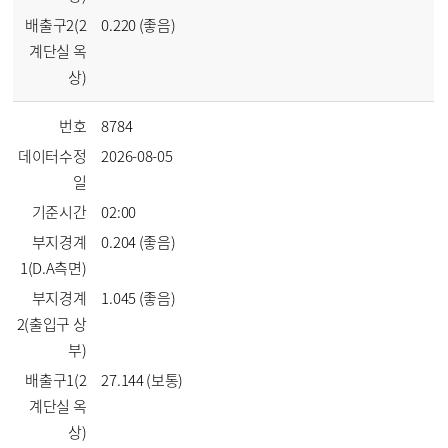
배출구2(2
0.220 (좋음)
계단실 옥
상)
번호
8784
데이터수정
2026-08-05
일
기준시간
02:00
부지경계
0.204 (좋음)
1(D.A측면)
부지경계
1.045 (좋음)
2(출입구 상
부)
배출구1(2
27.144 (보통)
계단실 옥
상)