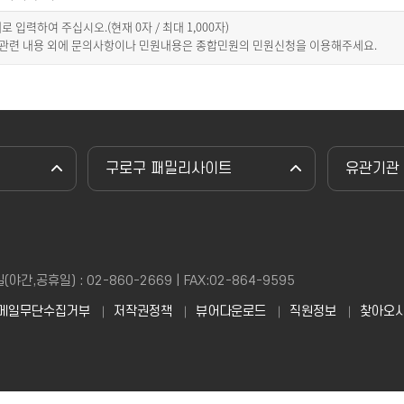
이내로 입력하여 주십시오.(현재
0
자 / 최대 1,000자)
 관련 내용 외에 문의사항이나 민원내용은 종합민원의 민원신청을 이용해주세요.
구로구 패밀리사이트
유관기관
,공휴일) : 02-860-2669 | FAX:02-864-9595
메일무단수집거부
저작권정책
뷰어다운로드
직원정보
찾아오