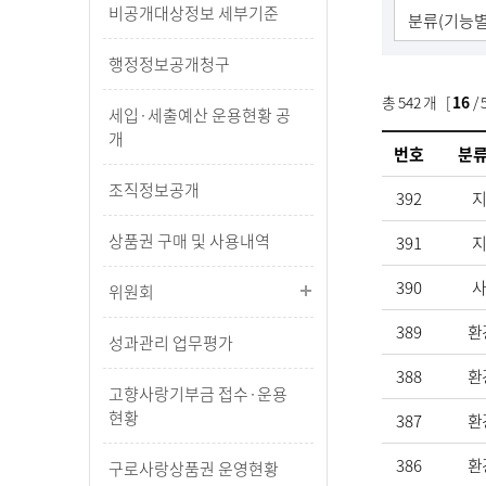
비공개대상정보 세부기준
행정정보공개청구
총
542
개 [
16
/ 
세입·세출예산 운용현황 공
개
번호
분류
조직정보공개
392
상품권 구매 및 사용내역
391
390
위원회
389
환
성과관리 업무평가
388
환
고향사랑기부금 접수·운용
현황
387
환
386
환
구로사랑상품권 운영현황