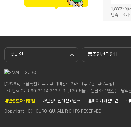
1,000자 
만족도 조사
부서안내
동주민센터안내
[08284] 서울특별시 구로구 가마산로 245 （구로동, 구로구청）
대표번호 02-860-2114,2127~9（120 서울시 응답소로 연결）| 당직실(야간
개인정보처리방침
개인정보침해신고센터
홈페이지개선의견
이
Copyright（C） GURO-GU. ALL RIGHTS RESERVED.