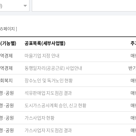
55 페이지 ]
(기능별)
공표목록(세부사업별)
주
지역경제
마을기업 지정 안내
매
지역경제
동행일자리(공공근로) 사업안내
반
사회복지
장수노인 및 독거노인 현황
매
경·공원
석유판매업 지도점검 결과
매
경·공원
도시가스공사계획 승인, 신고 현황
매
경·공원
가스사업자 현황
매
경·공원
가스사업자 지도점검 결과
매