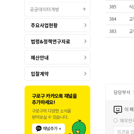
385
식
공공데이터개방
384
교
주요사업현황
383
교
법령&정책연구자료
예산안내
입찰계약
담당부서
구로구 카카오톡 채널을
추가하세요!
이 
구로구의 다양한 소식을
받아보실 수 있습니다.
매우만
채널추가 +