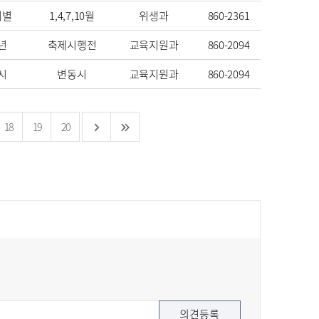
기별
1,4,7,10월
위생과
860-2361
년
축제시행전
교육지원과
860-2094
시
변동시
교육지원과
860-2094
18
19
20