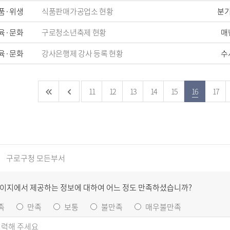
품·위생
식품판매가공업소 현황
분
육·문화
구로청소년축제 현황
매
육·문화
강사은행제 강사 등록 현황
수
11
12
13
14
15
16
17
구로구청 모든부서
페이지에서 제공하는 정보에 대하여 어느 정도 만족하셨습니까?
족
만족
보통
불만족
매우불만족