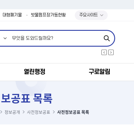
본문 바로가기
대형폐기물
빗물펌프장가동현황
주요사이트
열린행정
구로알림
보공표 목록
정보공개
사전정보공표
사전정보공표 목록