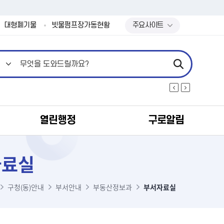
본문 바로가기
대형폐기물
빗물펌프장가동현황
주요사이트
열린행정
구로알림
자료실
구청(동)안내
부서안내
부동산정보과
부서자료실