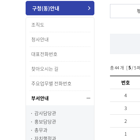
구청(동)안내
조직도
청사안내
대표전화번호
총
44
개 [
5
/ 5 
찾아오시는 길
번호
주요업무별 전화번호
4
부서안내
3
감사담당관
2
홍보담당관
총무과
1
자치행정과