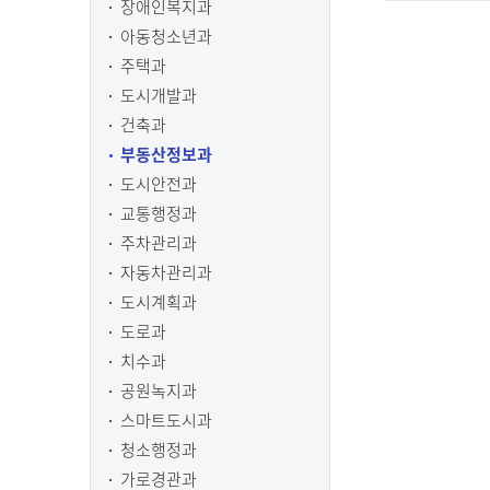
장애인복지과
아동청소년과
주택과
도시개발과
건축과
부동산정보과
도시안전과
교통행정과
주차관리과
자동차관리과
도시계획과
도로과
치수과
공원녹지과
스마트도시과
청소행정과
가로경관과