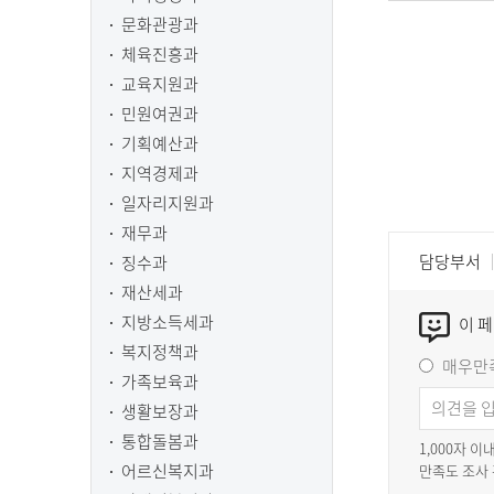
문화관광과
체육진흥과
교육지원과
민원여권과
기획예산과
지역경제과
일자리지원과
재무과
담당부서
징수과
재산세과
지방소득세과
이 
복지정책과
매우만
가족보육과
생활보장과
통합돌봄과
1,000자 
어르신복지과
만족도 조사