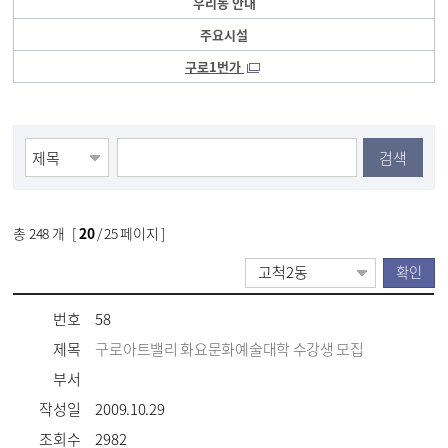
우리동 안내
주요시설
구로1번가
검색
총
248
개 [
20
/ 25 페이지 ]
번호
58
제목
구로아트밸리 화요문화예술대학 수강생 모집
부서
작성일
2009.10.29
조회수
2982