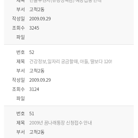
제목
인플루엔자(유행성독감) 예방접종 안내
부서
고척2동
작성일
2009.09.29
조회수
3245
파일
번호
52
제목
건강정보,일자리 궁금할때, 아들, 딸보다 120!
부서
고척2동
작성일
2009.09.29
조회수
3124
파일
번호
51
제목
2009년 꿈나래통장 신청접수 안내
부서
고척2동