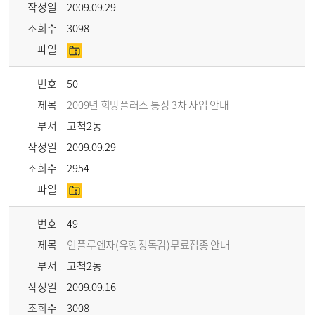
작성일
2009.09.29
조회수
3098
파일
번호
50
제목
2009년 희망플러스 통장 3차 사업 안내
부서
고척2동
작성일
2009.09.29
조회수
2954
파일
번호
49
제목
인플루엔자(유행정독감)무료접종 안내
부서
고척2동
작성일
2009.09.16
조회수
3008