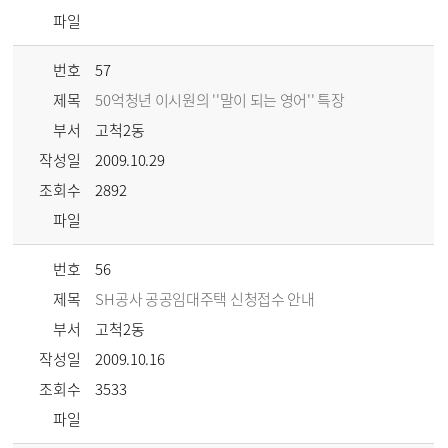
파일
번호
57
제목
50억청년 이시원의 ''말이 되는 영어'' 특장
부서
고척2동
작성일
2009.10.29
조회수
2892
파일
번호
56
제목
SH공사 공공임대주택 신청접수 안내
부서
고척2동
작성일
2009.10.16
조회수
3533
파일