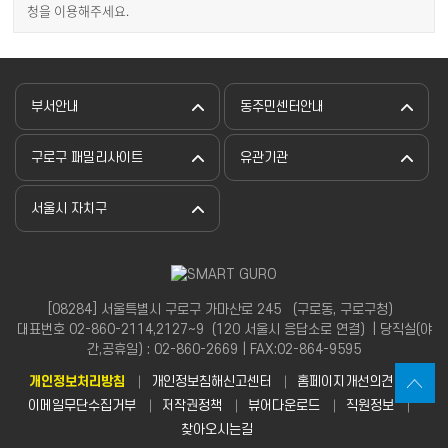
청을 이용해주세요.
부서안내
동주민센터안내
구로구 패밀리사이트
유관기관
서울시 자치구
[08284] 서울특별시 구로구 가마산로 245 （구로동, 구로구청）
대표번호 02-860-2114,2127~9（120 서울시 응답소로 연결）| 당직실(야
간,공휴일) : 02-860-2669 | FAX:02-864-9595
개인정보처리방침
개인정보침해신고센터
홈페이지개선의견
이메일무단수집거부
저작권정책
뷰어다운로드
직원정보
찾아오시는길