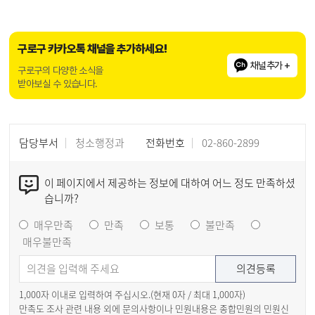
구로구 카카오톡 채널을 추가하세요!
채널추가 +
구로구의 다양한 소식을
받아보실 수 있습니다.
담당부서
청소행정과
전화번호
02-860-2899
이 페이지에서 제공하는 정보에 대하여 어느 정도 만족하셨
습니까?
매우만족
만족
보통
불만족
매우불만족
1,000자 이내로 입력하여 주십시오.(현재
0
자 / 최대 1,000자)
만족도 조사 관련 내용 외에 문의사항이나 민원내용은 종합민원의 민원신