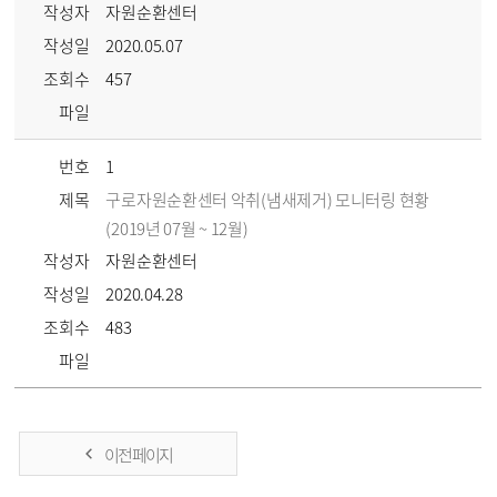
작성자
자원순환센터
작성일
2020.05.07
조회수
457
파일
번호
1
제목
구로자원순환센터 악취(냄새제거) 모니터링 현황
(2019년 07월 ~ 12월)
작성자
자원순환센터
작성일
2020.04.28
조회수
483
파일
이전 페이지