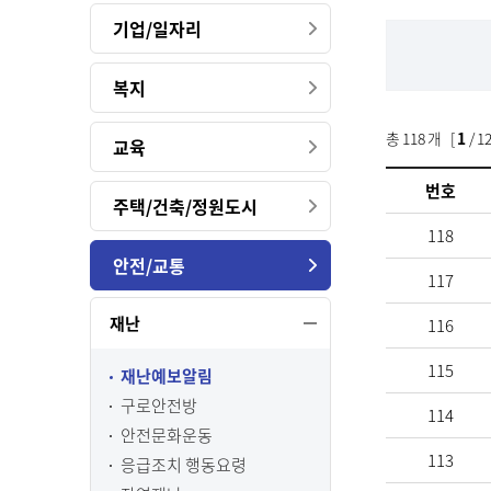
기업/일자리
복지
총
118
개 [
1
/ 1
교육
번호
주택/건축/정원도시
118
안전/교통
117
재난
116
115
재난예보알림
구로안전방
114
안전문화운동
113
응급조치 행동요령