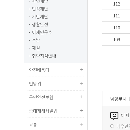
자연재난
112
인적재난
111
기반재난
생활안전
110
이재민구호
109
수방
제설
취약지점안내
안전배움터
민방위
구민안전보험
담당부서
중대재해처벌법
이 
교통
매우만