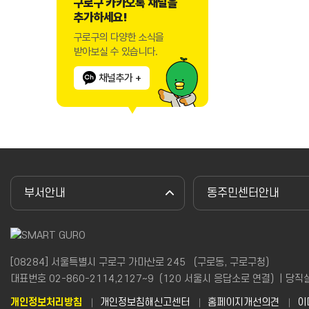
구로구 카카오톡 채널을
추가하세요!
구로구의 다양한 소식을
받아보실 수 있습니다.
채널추가 +
부서안내
동주민센터안내
[08284] 서울특별시 구로구 가마산로 245 （구로동, 구로구청）
대표번호 02-860-2114,2127~9（120 서울시 응답소로 연결）| 당직실(야간
개인정보처리방침
개인정보침해신고센터
홈페이지개선의견
이