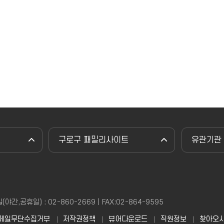
구로구 패밀리사이트
유관기관
,공휴일) : 02-860-2669 | FAX:02-864-9595
메일무단수집거부
저작권정책
뷰어다운로드
직원정보
찾아오