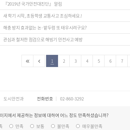
『2019년 국가안전대진단』 알림
새 학기 시작, 초등학생 교통사고 조심하세요.!
해충 방지 효과없는 논·밭두렁 또 태우시려구요?
관심과 철저한 점검으로 해빙기 안전사고 예방
1
2
3
4
5
6
7
도시안전과
전화번호
02-860-3292
페이지에서 제공하는 정보에 대하여 어느 정도 만족하셨습니까?
족
만족
보통
불만족
매우불만족