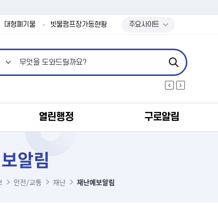
본문 바로가기
대형폐기물
빗물펌프장가동현황
주요사이트
열린행정
구로알림
예보알림
보
안전/교통
재난
재난예보알림