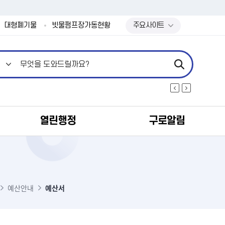
본문 바로가기
대형폐기물
빗물펌프장가동현황
주요사이트
열린행정
구로알림
서
예산안내
예산서