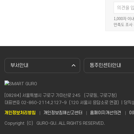
1,000자 
만족도 조사
부서안내
동주민센터안내
[08284] 서울특별시 구로구 가마산로 245 （구로동, 구로구청）
대표번호 02-860-2114,2127~9（120 서울시 응답소로 연결）| 당직실(야간
개인정보처리방침
개인정보침해신고센터
홈페이지개선의견
이
Copyright（C） GURO-GU. ALL RIGHTS RESERVED.