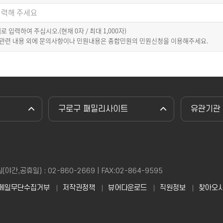
이내로 입력하여 주십시오.(현재
0
자 / 최대 1,000자)
 관련 내용 외에 문의사항이나 민원내용은 종합민원의 민원신청을 이용해주세요.
구로구 패밀리사이트
유관기관
,공휴일) : 02-860-2669 | FAX:02-864-9595
메일무단수집거부
저작권정책
뷰어다운로드
직원정보
찾아오