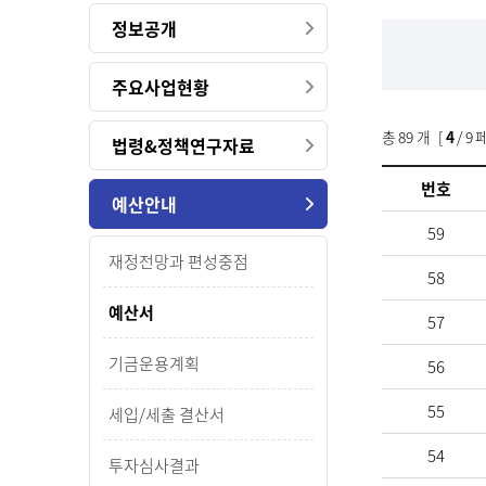
정보공개
주요사업현황
총
89
개 [
4
/ 9 
법령&정책연구자료
번호
예산안내
59
재정전망과 편성중점
58
예산서
57
기금운용계획
56
55
세입/세출 결산서
54
투자심사결과