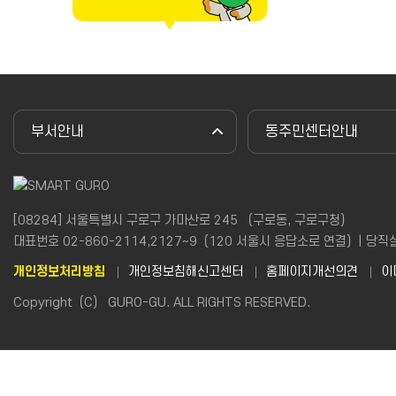
부서안내
동주민센터안내
[08284] 서울특별시 구로구 가마산로 245 （구로동, 구로구청）
대표번호 02-860-2114,2127~9（120 서울시 응답소로 연결）| 당직실(야간
개인정보처리방침
개인정보침해신고센터
홈페이지개선의견
이
Copyright（C） GURO-GU. ALL RIGHTS RESERVED.