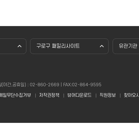
구로구 패밀리사이트
유관기관
,공휴일) : 02-860-2669 | FAX:02-864-9595
메일무단수집거부
저작권정책
뷰어다운로드
직원정보
찾아오