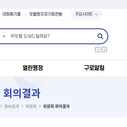
본문 바로가기
대형폐기물
빗물펌프장가동현황
주요사이트
열린행정
구로알림
 회의결과
정보공개
위원회
위원회 회의결과