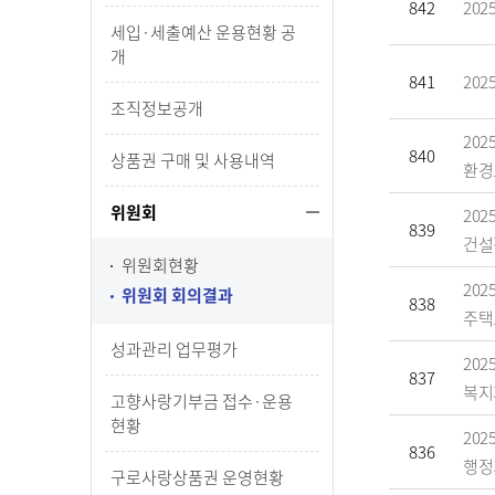
842
20
세입·세출예산 운용현황 공
개
841
20
조직정보공개
20
840
상품권 구매 및 사용내역
환경
위원회
20
839
건설
위원회현황
20
위원회 회의결과
838
주택
성과관리 업무평가
20
837
복지
고향사랑기부금 접수·운용
현황
20
836
행정
구로사랑상품권 운영현황