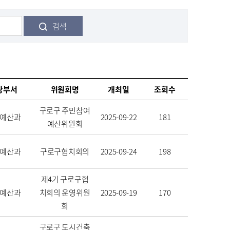
검색
당부서
위원회명
개최일
조회수
구로구 주민참여
예산과
2025-09-22
181
예산위원회
예산과
구로구협치회의
2025-09-24
198
제4기 구로구협
예산과
치회의 운영위원
2025-09-19
170
회
구로구 도시건축