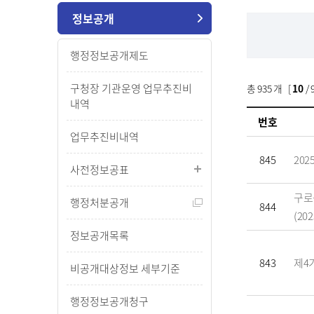
정보공개
행정정보공개제도
구청장 기관운영 업무추진비
총
935
개 [
10
/ 
내역
번호
업무추진비내역
845
20
사전정보공표
구로
행정처분공개
844
(202
정보공개목록
843
제4
비공개대상정보 세부기준
행정정보공개청구