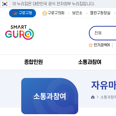
이 누리집은 대한민국 공식 전자정부 누리집입니다.
구로구청
구로구의회
보건소
열린구청장실
인기검색어
종합민원
소통과참여
자유
소통과참여
소통과참