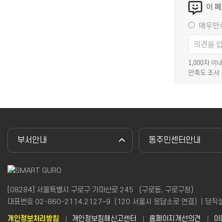
이 
매우만
1,000자 
만족도 조사
부서안내
동주민센터안내
[08284] 서울특별시 구로구 가마산로 245 （구로동, 구로구청）
대표번호 02-860-2114,2127~9（120 서울시 응답소로 연결）| 당직실(야간
개인정보처리방침
개인정보침해신고센터
홈페이지개선의견
이