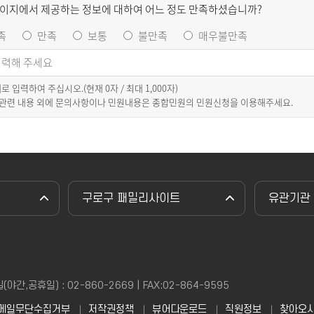
페이지에서 제공하는 정보에 대하여 어느 정도 만족하셨습니까?
족
만족
보통
불만족
매우불만족
이내로 입력하여 주십시오.(현재
0
자 / 최대 1,000자)
 관련 내용 외에 문의사항이나 민원내용은 종합민원의 민원신청을 이용해주세요.
구로구 패밀리사이트
유관기관
,공휴일) : 02-860-2669 | FAX:02-864-9595
메일무단수집거부
저작권정책
뷰어다운로드
직원정보
찾아오