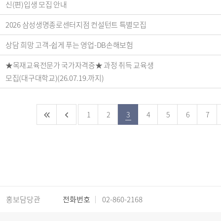
신(편)입생 모집 안내
2026 삼성생명종로센터지점 컨설턴트 특별모집
상담 희망 고객-쉽게 푸는 영업-DB손해보험
★목재교육전문가 국가자격증★ 과정 취득 교육생
모집(대구대학교)(26.07.19.까지)
1
2
3
4
5
6
7
홍보담당관
전화번호
02-860-2168