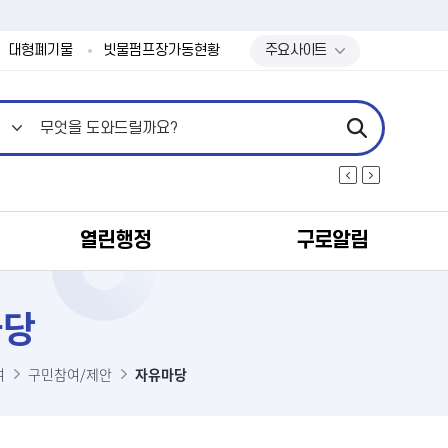
본문 바로가기
대형폐기물
빗물펌프장가동현황
주요사이트
열린행정
구로알림
마당
여
구민참여/제안
자유마당