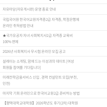
자유마당(자유게시판) 운영 종료 안내
국립국어원 한국어교원자격증2급 자격증, 학점은행제
온라인 취득방법 안내
★국가유공자 자녀 사회복지사2급 자격증 교육비
100% 면제
2026년 사회복지사 무시험 온라인 모집 공고
설레이는 소개팅, 맘에 드는 이성과의 데이트 [여성
회원들 참여를 기다립니다]
미래전략금융서비스 신입 . 경력 컨설턴트 모집(부천,
인천)
마지막 기회 온라인으로 한국어교원2급 준비하는 방법
【평택대학교대학원】2026학년도 후기(2차) 대학원