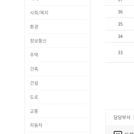
36
사회/복지
35
환경
34
정보통신
33
주택
건축
건설
도로
교통
담당부서
자동차