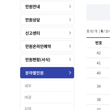
민원안내
민원상담
총
92
개 [
6
/ 10
신고센터
번호
민원온라인예약
42
민원편람(서식)
41
분야별민원
40
세무
39
여권
38
지적
37