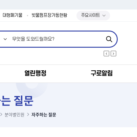
본문 바로가기
대형폐기물
빗물펌프장가동현황
주요사이트
열린행정
구로알림
는 질문
분야별민원
자주하는 질문