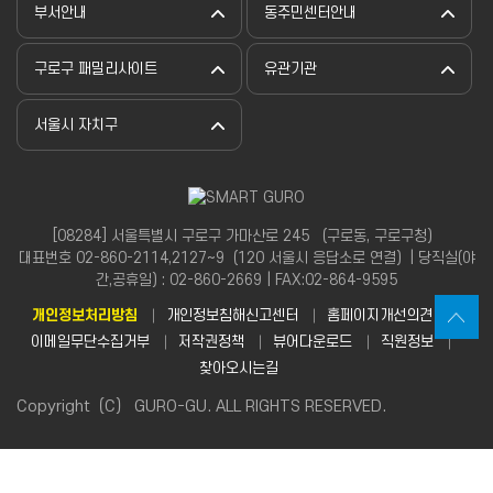
부서안내
동주민센터안내
구로구 패밀리사이트
유관기관
서울시 자치구
[08284] 서울특별시 구로구 가마산로 245 （구로동, 구로구청）
대표번호 02-860-2114,2127~9（120 서울시 응답소로 연결）| 당직실(야
간,공휴일) : 02-860-2669 | FAX:02-864-9595
개인정보처리방침
개인정보침해신고센터
홈페이지개선의견
이메일무단수집거부
저작권정책
뷰어다운로드
직원정보
찾아오시는길
Copyright（C） GURO-GU. ALL RIGHTS RESERVED.