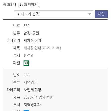
총
389
개 [
3
/ 39 페이지 ]
번호
369
분류
환경·공원
카테고리
세차장 현황
제목
세차장 현황(2025. 2. 28.)
부서
환경과
파일
번호
368
분류
지역경제
카테고리
사업체 현황
제목
2025년 사업체 현황
부서
지역경제과