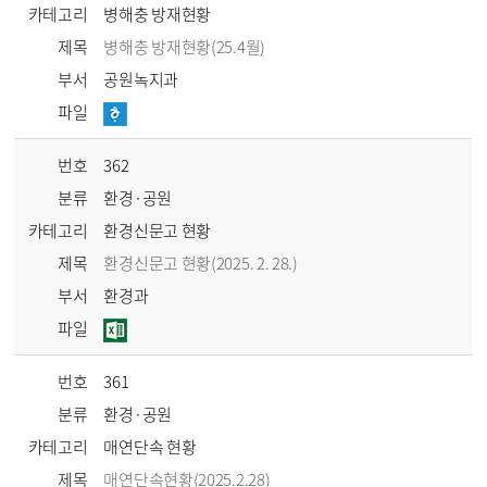
카테고리
병해충 방재현황
제목
병해충 방재현황(25.4월)
부서
공원녹지과
파일
번호
362
분류
환경·공원
카테고리
환경신문고 현황
제목
환경신문고 현황(2025. 2. 28.)
부서
환경과
파일
번호
361
분류
환경·공원
카테고리
매연단속 현황
제목
매연단속현황(2025.2.28)