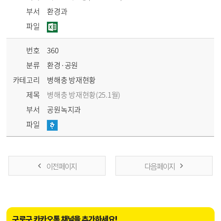
부서
환경과
파일
번호
360
분류
환경·공원
카테고리
병해충 방재현황
제목
병해충 방재현황(25.1월)
부서
공원녹지과
파일
이전 페이지
다음 페이지
구로구 카카오톡 채널을 추가하세요!