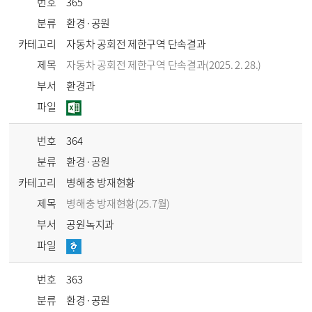
번호
365
분류
환경·공원
카테고리
자동차 공회전 제한구역 단속결과
제목
자동차 공회전 제한구역 단속결과(2025. 2. 28.)
부서
환경과
파일
번호
364
분류
환경·공원
카테고리
병해충 방재현황
제목
병해충 방재현황(25.7월)
부서
공원녹지과
파일
번호
363
분류
환경·공원