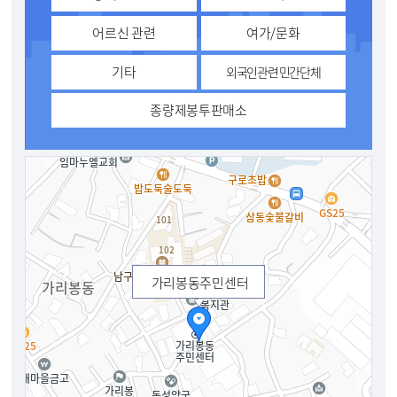
어르신 관련
여가/문화
기타
외국인관련 민간단체
종량제봉투판매소
가리봉동주민센터