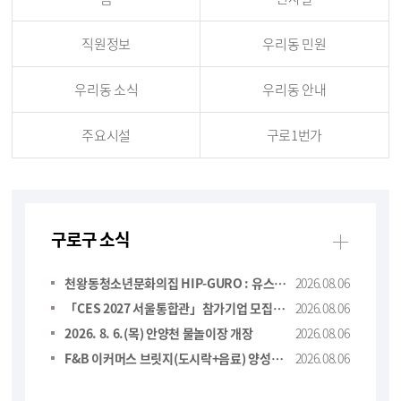
직원정보
우리동 민원
우리동 소식
우리동 안내
주요시설
구로1번가
구로구 소식
더보기
천왕동청소년문화의집 HIP-GURO : 유스테이지 ＇한 여름 밤의 COOL＇ 행사 취소 안내
2026.08.06
「CES 2027 서울통합관」참가기업 모집 연장 공고(＇26.8.28 14:00까지)
2026.08.06
2026. 8. 6.(목) 안양천 물놀이장 개장
2026.08.06
F&B 이커머스 브릿지(도시락+음료) 양성과정 교육생 모집
2026.08.06