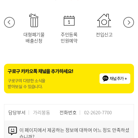
이전
다음
피시설
대형폐기물
주민등록
전입신고
거
배출신청
민원예약
우선주
구로구 카카오톡 채널을 추가하세요!
채널추가 +
구로구의 다양한 소식을
받아보실 수 있습니다.
담당부서
가리봉동
전화번호
02-2620-7700
이 페이지에서 제공하는 정보에 대하여 어느 정도 만족하셨
습니까?