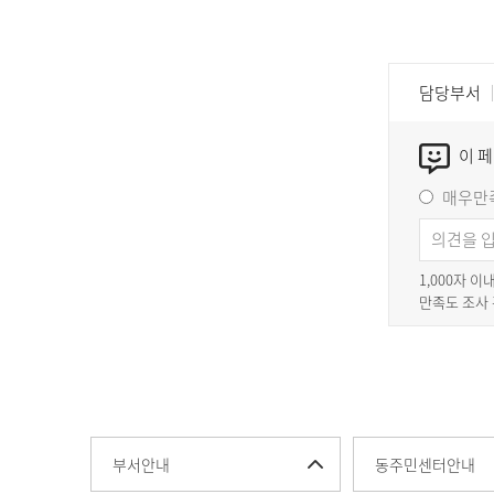
담당부서
이 
매우만
1,000자 
만족도 조사
부서안내
동주민센터안내