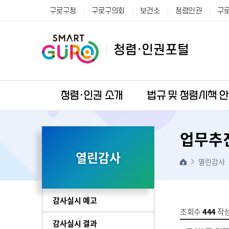
구로구청
구로구의회
보건소
청렴인권
구
청렴·인권 소개
법규 및 청렴시책 
업무추
열린감사
열린감사
감사실시 예고
조회수
444
작
감사실시 결과