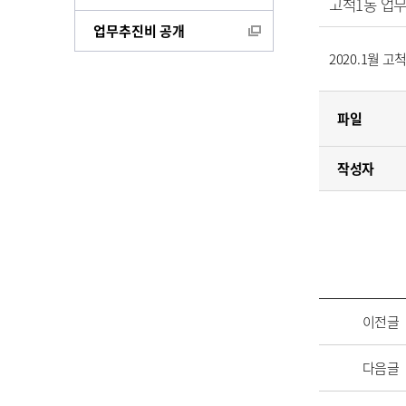
고척1동 업무
업무추진비 공개
2020.1월 
파일
작성자
이전글
다음글