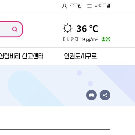
로그인
사이트맵
36 ℃
좋음
미세먼지
19 ㎍/m³
청렴비리 신고센터
인권도시구로