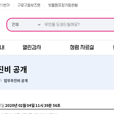
본문 바로가기
로1번가
구로구옴부즈맨
빗물펌프장가동현황
안내
열린감사
청렴 자료실
진비 공개
업무추진비 공개
성일
2020년 02월 04일 11시 39분 56초