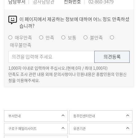
담당부서
감사담당관
전화번호
02-860-3479
이 페이지에서 제공하는 정보에 대하여 어느 정도 만족하셨
습니까?
매우만족
만족
보통
불만족
매우불만족
1,000자 이내로 입력하여 주십시오.(현재
0
자 / 최대 1,000자)
만족도 조사 관련 내용 외에 문의사항이나 민원내용은 종합민원의 민원신
청을 이용해주세요.
부서안내
동주민센터안내
구로구 패밀리사이트
유관기관