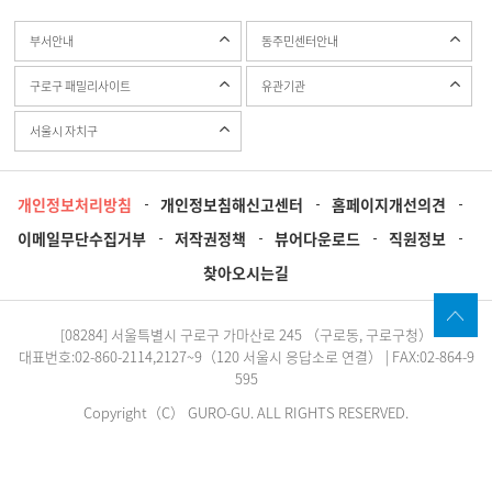
부서안내
동주민센터안내
구로구 패밀리사이트
유관기관
서울시 자치구
개인정보처리방침
개인정보침해신고센터
홈페이지개선의견
이메일무단수집거부
저작권정책
뷰어다운로드
직원정보
찾아오시는길
[08284] 서울특별시 구로구 가마산로 245 （구로동, 구로구청）
대표번호:02-860-2114,2127~9（120 서울시 응답소로 연결） | FAX:02-864-9
595
Copyright（C） GURO-GU. ALL RIGHTS RESERVED.