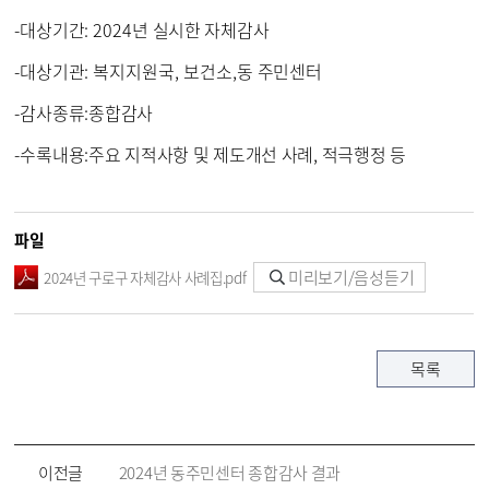
-
대상기간
: 2024
년 실시한 자체감사
-
대상기관
: 복지지원국
, 보건소
,
동 주민센터
-
감사종류
:
종합감사
-
수록내용
:
주요 지적사항 및 제도개선 사례, 적극행정 등
파일
미리보기/음성듣기
2024년 구로구 자체감사 사례집.pdf
목록
이전글
2024년 동주민센터 종합감사 결과