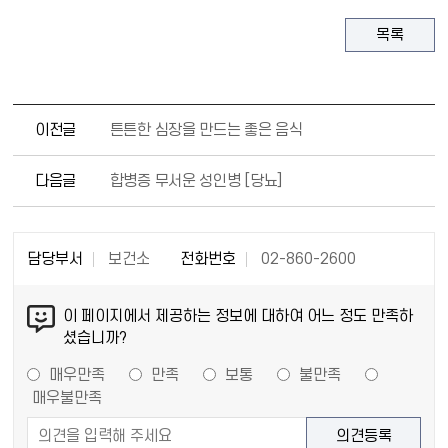
목록
이전글
튼튼한 심장을 만드는 좋은 음식
다음글
합병증 무서운 성인병 [당뇨]
담당부서
보건소
전화번호
02-860-2600
이 페이지에서 제공하는 정보에 대하여 어느 정도 만족하
셨습니까?
매우만족
만족
보통
불만족
매우불만족