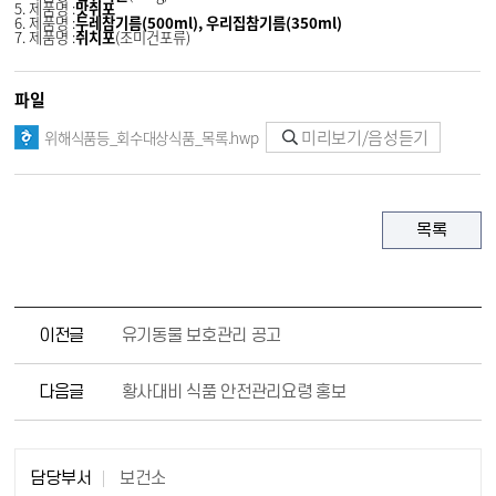
5. 제품명 :
맛쥐포
6. 제품명 :
두레참기름(500ml), 우리집참기름(350ml)
7. 제품명 :
쥐치포
(조미건포류)
파일
미리보기/음성듣기
위해식품등_회수대상식품_목록.hwp
목록
이전글
유기동물 보호관리 공고
다음글
황사대비 식품 안전관리요령 홍보
담당부서
보건소