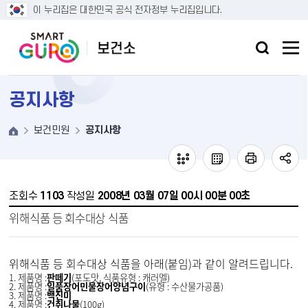
본문 바로가기
이 누리집은 대한민국 공식 전자정부 누리집입니다.
공지사항
보건민원
공지사항
조회수
1103
작성일
2008년 03월 07일 00시 00분 00초
위해식품 등 회수대상 식품
위해식품 등 회수대상 식품을 아래(붙임)과 같이 알려드립니다.
1. 제품명 :
판떼기
(포도맛, 식품유형 : 캐러멜)
2. 제품명 :
일품장어민물장어양념구이
(유형 : 수산물가공품)
3. 제품명 :
백진미
4. 제품명 :
건취나물
(100g)