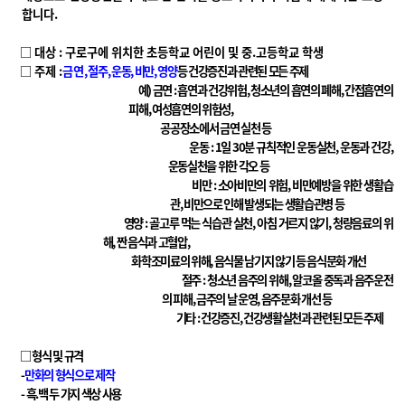
합니다.
□ 대상 : 구로구에 위치한 초등학교 어린이 및 중.고등학교 학생
□ 주제 :
금연,
절주, 운동, 비만, 영양
등 건강증진과 관련된 모든 주제
예) 금연 : 흡연과 건강위험, 청소년의 흡연의 폐해, 간접흡연의
피해, 여성흡연의 위험성,
공공장소에서 금연 실천 등
운동 : 1일 30분 규칙적인 운동실천, 운동과 건강,
운동실천을 위한 각오 등
비만 : 소아비만의 위험, 비만예방을 위한 생활습
관, 비만으로 인해 발생되는 생활습관병 등
영양 : 골고루 먹는 식습관 실천, 아침 거르지 않기, 청량음료의 위
해, 짠 음식과 고혈압,
화학조미료의 위해, 음식물 남기지 않기 등 음식문화 개선
절주 : 청소년 음주의 위해, 알코올 중독과 음주운전
의 피해, 금주의 날 운영, 음주문화 개선 등
기타 : 건강증진, 건강생활실천과 관련된 모든 주제
□
형식 및 규격
-
만화의 형식으로 제작
- 흑.백 두 가지 색상 사용