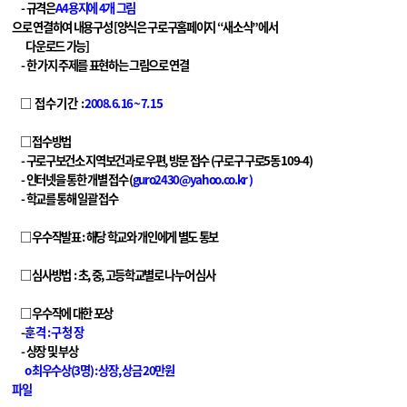
- 규격은
A4용지에 4개 그림
으로 연결하여 내용구성 [양식은 구로구홈페이지 “새소식”에서
다운로드 가능]
- 한 가지 주제를 표현하는 그림으로 연결
□ 접수기간 :
2008. 6. 16 ~ 7. 15
□
접수방법
- 구로구보건소 지역보건과로 우편, 방문 접수 (구로구 구로5동 109-4)
- 인터넷을 통한 개별 접수 (
guro2430@yahoo.co.kr )
- 학교를 통해 일괄 접수
□
우수작발표 : 해당 학교와 개인에게 별도 통보
□
심사방법 : 초, 중, 고등학교별로 나누어 심사
□
우수작에 대한 포상
-
훈 격 : 구 청 장
- 상장 및 부상
o 최우수상(3명) : 상장, 상금 20만원
파일