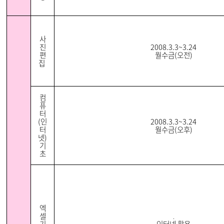
사
진
2008.3.3~3.24
편
월수금(오전)
집
컴
퓨
터
(인
2008.3.3~3.24
터
월수금(오후)
넷)
기
초
엑
셀