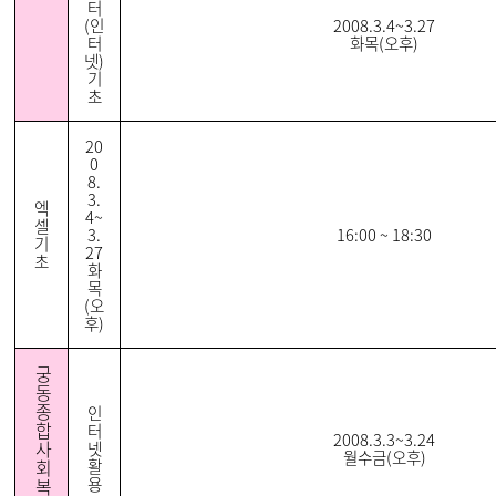
터
(인
2008.3.4~3.27
터
화목(오후)
넷)
기
초
20
0
8.
3.
엑
4~
셀
3.
16:00 ~ 18:30
기
27
초
화
목
(오
후)
궁
동
종
인
합
터
2008.3.3~3.24
사
넷
월수금(오후)
회
활
용
복