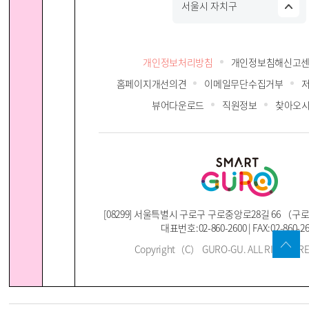
서울시 자치구
개인정보처리방침
개인정보침해신고
홈페이지개선의견
이메일무단수집거부
뷰어다운로드
직원정보
찾아오
[08299] 서울특별시 구로구 구로중앙로28길 66 （
대표번호:02-860-2600 | FAX:02-860-2
Copyright（C） GURO-GU. ALL RIGHTS R