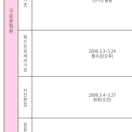
기
인터넷 활용
초
구
로
문
화
원
워
드
프
로
2008.3.3~3.24
세
월수금(오후)
서
기
초
사
진
2008.3.4~3.27
편
화목(오전)
집
컴
퓨