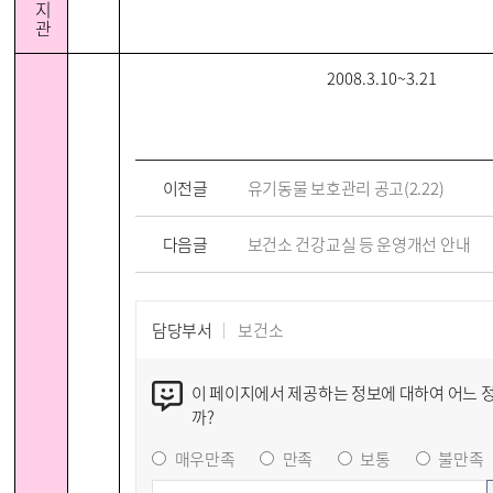
지
관
2008.3.10~3.21
이전글
유기동물 보호관리 공고(2.22)
다음글
보건소 건강교실 등 운영개선 안내
담당부서
보건소
이 페이지에서 제공하는 정보에 대하여 어느 
까?
매우만족
만족
보통
불만족