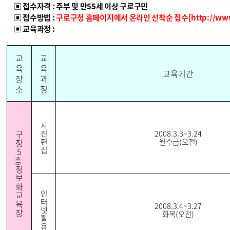
▣ 접수자격 : 주부 및 만55세 이상 구로구민
▣ 접수방법 :
구로구청 홈페이지에서 온라인 선착순 접수[http://www.g
▣ 교육과정 :
교
교
육
육
교육기간
장
과
소
정
사
구
진
2008.3.3~3.24
편
월수금(오전)
청
집
5
층
정
보
화
인
교
터
육
2008.3.4~3.27
넷
장
화목(오전)
활
용