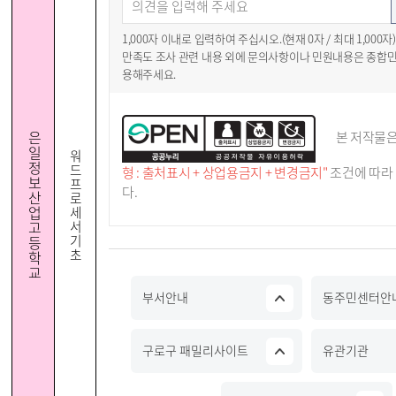
1,000자 이내로 입력하여 주십시오.(현재
0
자 / 최대 1,000자)
만족도 조사 관련 내용 외에 문의사항이나 민원내용은 종합
용해주세요.
은
본 저작물
일
워
정
드
형 : 출처표시 + 상업용금지 + 변경금지"
조건에 따라
보
프
다.
산
로
업
세
고
서
기
등
초
학
교
부서안내
동주민센터안
구로구 패밀리사이트
유관기관