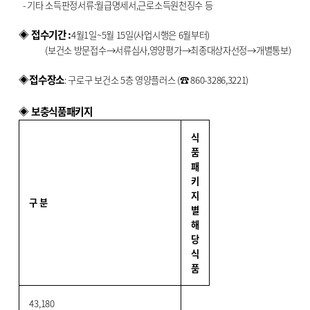
- 기타 소득판정서류:월급명세서,근로소득원천징수 등
◈ 접수기간 :
4월1일~5월 15일(사업시행은 6월부터)
(보건소 방문접수→서류심사,영양평가→최종대상자선정→개별통보)
◈
접수장소
: 구로구 보건소 5층 영양플러스 (☎ 860-3286,3221)
◈ 보충식품패키지
식
품
패
키
지
구 분
별
해
당
식
품
43,180