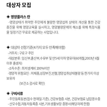
대상자 모집
◈ 영양플러스 란
-영양상태가 취약한 주민에게 불량한 영양섭취 상태의 개선을 통한 건강
증진을 위해 영양교육을 실시하고, 영양불량문제의 해소를 위해 특정식품
을 일정기간 무료로 제공하는 사업입니다.
◈ 대상자 선정기준(4가지 모두 만족해야함)
-거주지 : 구로구 주민
-대상분류 : 임신부,출산부,수유부 및 만5세 이하 영유아(60개월,2003년 6월
이후 출생자)
-소득수준 : 최저생계비 200%미만
-영양적 위험요인 : 저체중,성장부진,빈혈,영양섭취상태불량 등 한가지 이상
보유자
(보건소 검사로 확인)
◈ 구비서류
- 주민등록등본(접수 현재일 기준), 건강보험증 사본, 건강보험료 납입영수증
- 산모수첩,자동차등록증 사본,기초생활보장 증명서(해당자에 한함)