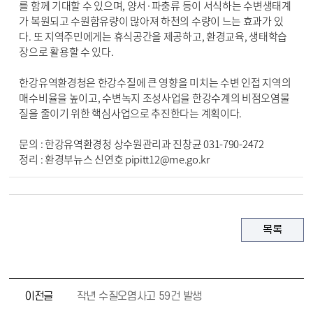
를 함께 기대할 수 있으며, 양서·파충류 등이 서식하는 수변생태계
가 복원되고 수원함유량이 많아져 하천의 수량이 느는 효과가 있
다. 또 지역주민에게는 휴식공간을 제공하고, 환경교육, 생태학습
장으로 활용할 수 있다.
한강유역환경청은 한강수질에 큰 영향을 미치는 수변 인접 지역의
매수비율을 높이고, 수변녹지 조성사업을 한강수계의 비점오염물
질을 줄이기 위한 핵심사업으로 추진한다는 계획이다.
문의 : 한강유역환경청 상수원관리과 진창균 031-790-2472
정리 : 환경부뉴스 신연호 pipitt12@me.go.kr
목록
이전글
작년 수질오염사고 59건 발생