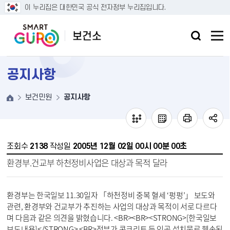
본문 바로가기
이 누리집은 대한민국 공식 전자정부 누리집입니다.
공지사항
보건민원
공지사항
조회수
2138
작성일
2005년 12월 02일 00시 00분 00초
환경부.건교부 하천정비사업은 대상과 목적 달라
환경부는 한국일보 11.30일자 「하천정비 중복 혈세 ‘펑펑’」 보도와 
관련, 환경부와 건교부가 추진하는 사업의 대상과 목적이 서로 다르다
며 다음과 같은 의견을 밝혔습니다. <BR><BR><STRONG>[한국일보 
보도내용]</STRONG> <BR>정부가 콘크리트 등 인공 설치물로 훼손된 