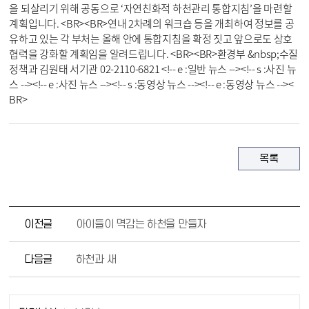
을 되살리기 위해 공동으로 ‘자연친화적 하천관리 통합지침’을 마련할 
계획입니다. <BR><BR>연내 2차례의 워크숍 등을 개최하여 정보를 공
유하고 있는 각 부처는 올해 안에 통합지침을 확정 짓고 앞으로도 상호
협력을 강화할 계획임을 알려드립니다. <BR><BR>환경부 &nbsp;수질
정책과 김원태 서기관 02-2110-6821 <!-- e :일반 뉴스 --><!-- s :사진 뉴
스 --><!-- e :사진 뉴스 --><!-- s :동영상 뉴스 --><!-- e :동영상 뉴스 --><
BR>
목록
이전글
아이들이 멱감는 하천을 만들자
다음글
하천과 새