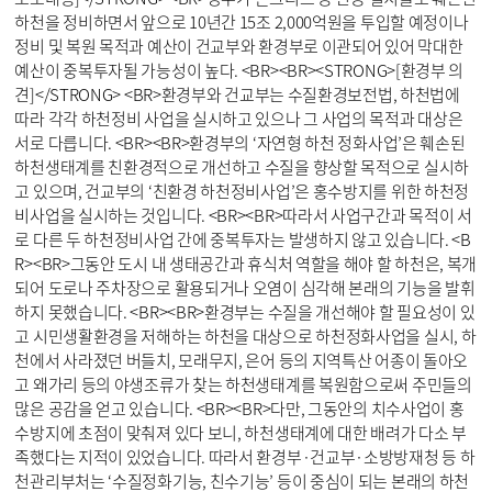
하천을 정비하면서 앞으로 10년간 15조 2,000억원을 투입할 예정이나 
정비 및 복원 목적과 예산이 건교부와 환경부로 이관되어 있어 막대한 
예산이 중복투자될 가능성이 높다. <BR><BR><STRONG>[환경부 의
견]</STRONG> <BR>환경부와 건교부는 수질환경보전법, 하천법에 
따라 각각 하천정비 사업을 실시하고 있으나 그 사업의 목적과 대상은 
서로 다릅니다. <BR><BR>환경부의 ‘자연형 하천 정화사업’은 훼손된 
하천생태계를 친환경적으로 개선하고 수질을 향상할 목적으로 실시하
고 있으며, 건교부의 ‘친환경 하천정비사업’은 홍수방지를 위한 하천정
비사업을 실시하는 것입니다. <BR><BR>따라서 사업구간과 목적이 서
로 다른 두 하천정비사업 간에 중복투자는 발생하지 않고 있습니다. <B
R><BR>그동안 도시 내 생태공간과 휴식처 역할을 해야 할 하천은, 복개
되어 도로나 주차장으로 활용되거나 오염이 심각해 본래의 기능을 발휘
하지 못했습니다. <BR><BR>환경부는 수질을 개선해야 할 필요성이 있
고 시민생활환경을 저해하는 하천을 대상으로 하천정화사업을 실시, 하
천에서 사라졌던 버들치, 모래무지, 은어 등의 지역특산 어종이 돌아오
고 왜가리 등의 야생조류가 찾는 하천생태계를 복원함으로써 주민들의 
많은 공감을 얻고 있습니다. <BR><BR>다만, 그동안의 치수사업이 홍
수방지에 초점이 맞춰져 있다 보니, 하천생태계에 대한 배려가 다소 부
족했다는 지적이 있었습니다. 따라서 환경부·건교부·소방방재청 등 하
천관리부처는 ‘수질정화기능, 친수기능’ 등이 중심이 되는 본래의 하천