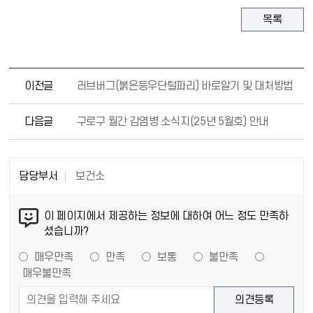
목록
이전글
러브버그(붉은등우단털파리) 바로알기 및 대처방법
다음글
구로구 월간 감염병 소식지(25년 5월호) 안내
담당부서
보건소
이 페이지에서 제공하는 정보에 대하여 어느 정도 만족하
셨습니까?
매우만족
만족
보통
불만족
매우불만족