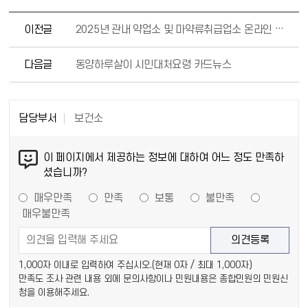
이전글
2025년 관내 약업소 및 마약류취급업소 온라인 자율점검 실시 안내
다음글
동양하루살이 시민대처요령 카드뉴스
담당부서
보건소
이 페이지에서 제공하는 정보에 대하여 어느 정도 만족하
셨습니까?
매우만족
만족
보통
불만족
매우불만족
1,000자 이내로 입력하여 주십시오.(현재
0
자 / 최대 1,000자)
만족도 조사 관련 내용 외에 문의사항이나 민원내용은 종합민원의 민원신
청을 이용해주세요.