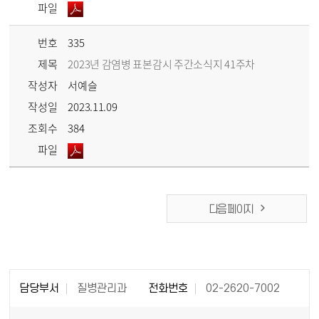
파일
번호
335
제목
2023년 감염병 표본감시 주간소식지 41주차
작성자
서예슬
작성일
2023.11.09
조회수
384
파일
다음 페이지
담당부서
질병관리과
전화번호
02-2620-7002