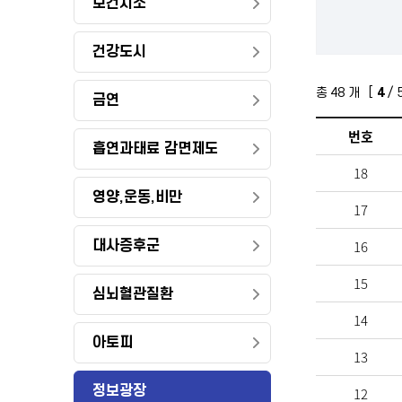
보건지소
건강도시
총
48
개 [
4
/ 
금연
번호
흡연과태료 감면제도
18
영양,운동,비만
17
16
대사증후군
15
심뇌혈관질환
14
아토피
13
정보광장
12