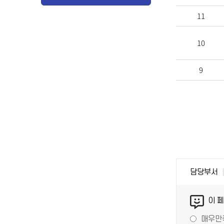
11
10
9
담당부서
이 
매우만