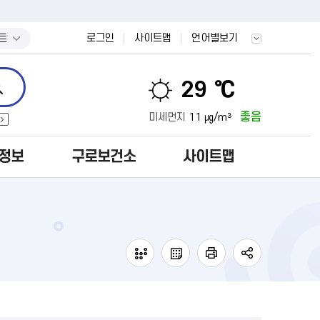
트
로그인
사이트맵
언어별보기
29 ℃
좋음
미세먼지
11 ㎍/m³
정보
구로보건소
사이트맵