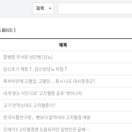
5 페이지 ]
제목
합병증 무서운 성인병 [당뇨]
임신초기 체중↑, 임신성당뇨 위험↑
복부비만에 고혈압, 고혈당 ... 혹시 나도 대사증후군?
내게 맞는 식단으로 '고지혈증 공포' 벗어나자
고기 안먹는데도 고지혈증이?
한국식품연구원，빵보다 밥먹어야 고지혈증 예방
오메가3 고지혈증엔 도움되지만 일반인은 글쎄…