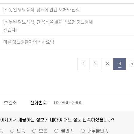
[잘못된 당뇨상식] 당뇨에 관한 오해와 진실
[잘못된 당뇨상식] 단 음식을 많이 먹으면 당뇨병에
걸린다?
마른 당뇨병환자의 식사요법
1
2
3
4
5
보건소
전화번호
02-860-2600
페이지에서 제공하는 정보에 대하여 어느 정도 만족하셨습니까?
족
만족
보통
불만족
매우불만족