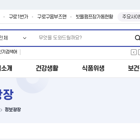
본문 바로가기
.
구로1번가
구로구옴부즈맨
빗물펌프장가동현황
주요사이
인기검색어
업소개
건강생활
식품위생
보건
광장
정보광장