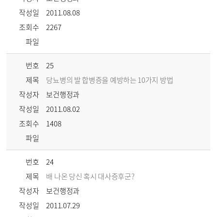
작성일
2011.08.08
조회수
2267
파일
번호
25
제목
당뇨병의 발 합병증을 예방하는 10가지 방법
작성자
보건행정과
작성일
2011.08.02
조회수
1408
파일
번호
24
제목
배 나온 당신 혹시 대사증후군?
작성자
보건행정과
작성일
2011.07.29