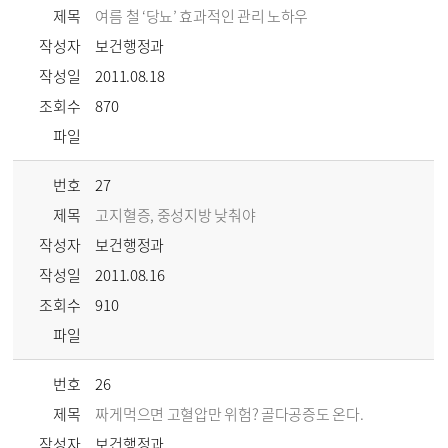
제목
여름 철 ‘당뇨’ 효과적인 관리 노하우
작성자
보건행정과
작성일
2011.08.18
조회수
870
파일
번호
27
제목
고지혈증, 중성지방 낮춰야
작성자
보건행정과
작성일
2011.08.16
조회수
910
파일
번호
26
제목
짜게먹으면 고혈압만 위험? 골다공증도 온다.
작성자
보건행정과