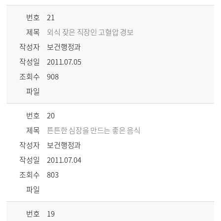
번호
21
제목
외식 잦은 직장인 고혈압 경보
작성자
보건행정과
작성일
2011.07.05
조회수
908
파일
번호
20
제목
튼튼한 심장을 만드는 좋은 음식
작성자
보건행정과
작성일
2011.07.04
조회수
803
파일
번호
19