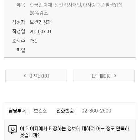
제목
한국인 야채·생선 식사패턴, 대사증후군 발생위험
20% 감소
작성자
보건행정과
작성일
2011.07.01
조회수
751
파일
이전 페이지
다음 페이지
담당부서
보건소
전화번호
02-860-2600
이 페이지에서 제공하는 정보에 대하여 어느 정도 만족하
셨습니까?