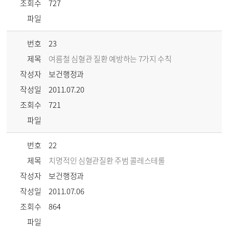
조회수
727
파일
번호
23
제목
여름철 심혈관 질환 예방하는 7가지 수칙
작성자
보건행정과
작성일
2011.07.20
조회수
721
파일
번호
22
제목
치명적인 심혈관질환 주범 콜레스테롤
작성자
보건행정과
작성일
2011.07.06
조회수
864
파일