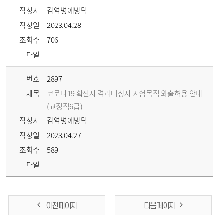
작성자
감염병예방팀
작성일
2023.04.28
조회수
706
파일
번호
2897
제목
코로나19 확진자 격리대상자 시험목적 외출허용 안내
(교정직6급)
작성자
감염병예방팀
작성일
2023.04.27
조회수
589
파일
이전 페이지
다음 페이지