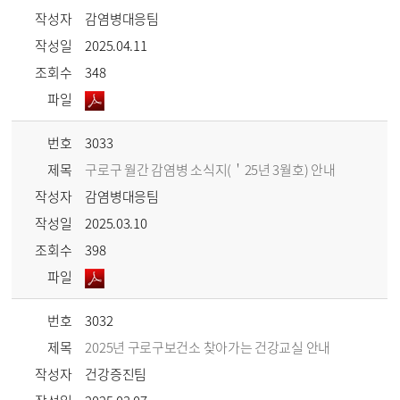
작성자
감염병대응팀
작성일
2025.04.11
조회수
348
파일
번호
3033
제목
구로구 월간 감염병 소식지(＇25년 3월호) 안내
작성자
감염병대응팀
작성일
2025.03.10
조회수
398
파일
번호
3032
제목
2025년 구로구보건소 찾아가는 건강교실 안내
작성자
건강증진팀