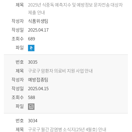
제목
2025년 식중독 예측지수 및 예방정보 문자전송 대상자
제출 안내
작성자
식품위생팀
작성일
2025.04.17
조회수
689
파일
번호
3035
제목
구로구 암환자 의료비 지원 사업 안내
작성자
예방접종팀
작성일
2025.04.15
조회수
588
파일
번호
3034
제목
구로구 월간 감염병 소식지(25년 4월호) 안내