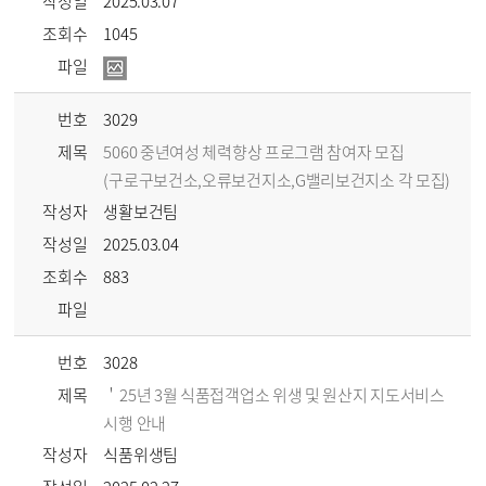
작성일
2025.03.07
조회수
1045
파일
번호
3029
제목
5060 중년여성 체력향상 프로그램 참여자 모집
(구로구보건소,오류보건지소,G밸리보건지소 각 모집)
작성자
생활보건팀
작성일
2025.03.04
조회수
883
파일
번호
3028
제목
＇25년 3월 식품접객업소 위생 및 원산지 지도서비스
시행 안내
작성자
식품위생팀