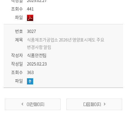
작성일
2025.02.27
조회수
441
파일
번호
3027
제목
식품제조가공업소 2026년 영양표시제도 주요
변경사항 알림
작성자
식품안전팀
작성일
2025.02.23
조회수
363
파일
이전 페이지
다음 페이지