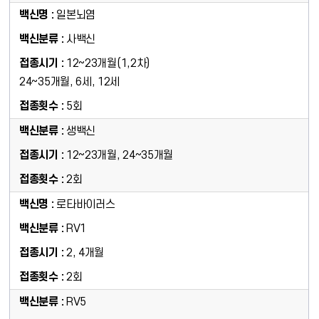
일본뇌염
사백신
12~23개월(1,2차)
24~35개월, 6세, 12세
5회
생백신
12~23개월, 24~35개월
2회
로타바이러스
RV1
2, 4개월
2회
RV5