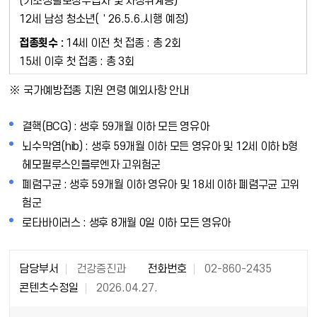
(기초생활보장수급자 및 차상위계층)
12세 남성 청소년(＇26.5.6.시행 예정)
14세 이전 첫 접종 : 총 2회
15세 이후 첫 접종 : 총 3회
※ 국가예방접종 지원 연령 예외사항 안내
결핵(BCG) : 생후 59개월 이하 모든 영유아
뇌수막염(hib) : 생후 59개월 이하 모든 영유아 및 12세 이하 b형
헤모필루스인플루엔자 고위험군
폐렴구균 : 생후 59개월 이하 영유아 및 18세 이하 폐렴구균 고위
험군
로타바이러스 : 생후 8개월 0일 이하 모든 영유아
담당부서
건강증진과
전화번호
02-860-2435
콘텐츠수정일
2026.04.27.