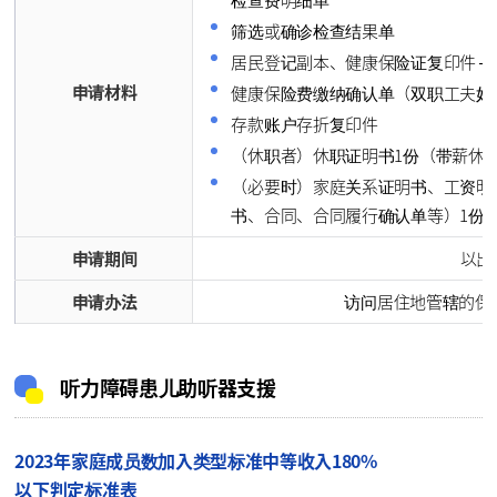
检查费明细单
筛选或确诊检查结果单
居民登记副本、健康保险证复印件 –
申请材料
健康保险费缴纳确认单（双职工夫妇
存款账户存折复印件
（休职者）休职证明书1份（带薪休
（必要时）家庭关系证明书、工资明
书、合同、合同履行确认单等）1份
申请期间
以出
申请办法
访问居住地管辖的保健所线下
听力障碍患儿助听器支援
2023年家庭成员数加入类型标准中等收入180%
以下判定标准表