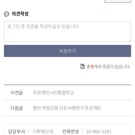
의견작성
저장하기
0
총
개의 댓글이 있습니다.
이전글
주권재민시민통합학교
다음글
협치 역랑강화 선진사례연구 프로젝트
담당부서
기획예산과
전화번호
02-860-2283