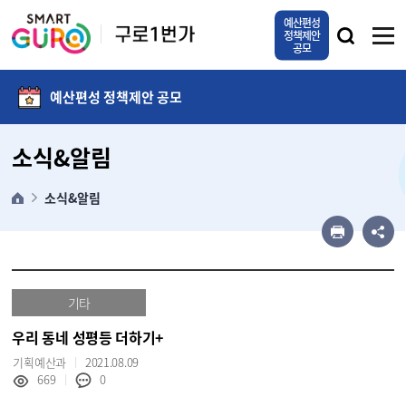
본문 바로가기
예산편성
정책제안
공모
예산편성 정책제안 공모
소식&알림
소식&알림
기타
우리 동네 성평등 더하기+
기획예산과
2021.08.09
669
0