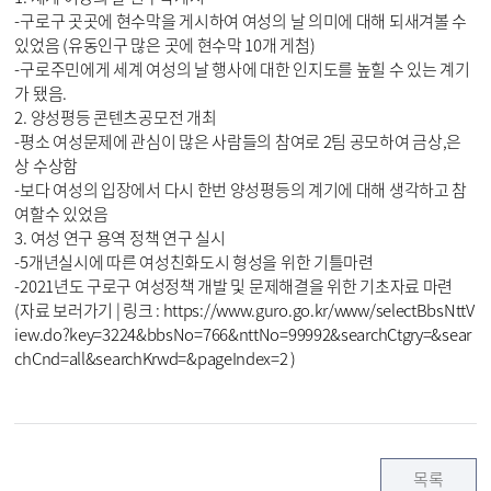
-구로구 곳곳에 현수막을 게시하여 여성의 날 의미에 대해 되새겨볼 수 
있었음 (유동인구 많은 곳에 현수막 10개 게첨)

-구로주민에게 세계 여성의 날 행사에 대한 인지도를 높힐 수 있는 계기
가 됐음.

2. 양성평등 콘텐츠공모전 개최

-평소 여성문제에 관심이 많은 사람들의 참여로 2팀 공모하여 금상,은
상 수상함

-보다 여성의 입장에서 다시 한번 양성평등의 계기에 대해 생각하고 참
여할수 있었음

3. 여성 연구 용역 정책 연구 실시

-5개년실시에 따른 여성친화도시 형성을 위한 기틀마련

-2021년도 구로구 여성정책 개발 및 문제해결을 위한 기초자료 마련

(자료 보러가기 | 링크 : https://www.guro.go.kr/www/selectBbsNttV
iew.do?key=3224&bbsNo=766&nttNo=99992&searchCtgry=&sear
chCnd=all&searchKrwd=&pageIndex=2 )
목록