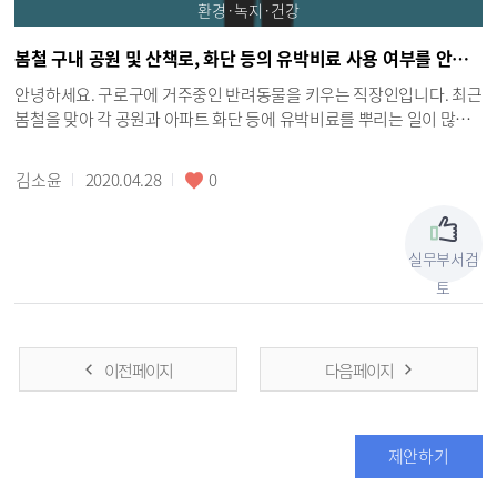
환경·녹지·건강
봄철 구내 공원 및 산책로, 화단 등의 유박비료 사용 여부를 안내해주세요.
안녕하세요. 구로구에 거주중인 반려동물을 키우는 직장인입니다. 최근
봄철을 맞아 각 공원과 아파트 화단 등에 유박비료를 뿌리는 일이 많아
지고 있습니다. 유박비료는 기름작물을 짜고 난 찌꺼기로 만든 비료로
서, 동물들에게 비교적 좋은 냄새와 형태를 하고 있어 잘못 섭취하는 사
김소윤
2020.04.28
0
고가 빈번히 일어나고 있습니다. 유박비료에는 리신이라는 맹독물질을
포함하고있어 사람에게도 좋지않다고 알려져 있습니다. 때문에 동물들
에게는 치명적으로 위험하다고 합니다. 하지만 제대로 된 안내가 없어
실무부서검
많은 반려인들이 불안에 떨고 있으며, 현재 이 유박비료의 생산과 사용
토
에 관한 국민청원까지 올라 온 상태입니다. 이와 관련된 사항이 제대로
정비될 때 까지 그저 구민이 조심하는 수 밖에 없는데, 매 해 반복되는 사
고로 더이상 사랑하는 가족을 잃지않도록 우리 구가 이에 앞장서 유박
비료 사용 여부에 대해 해당 자리에 현수막을 달거나, 구로구 홈페이지
이전 페이지
다음 페이지
를 통해서라도 사용된 위치를 안내해주어 사전에 사고를 방지할 수 있
도록 함이 어떨까요?
제안하기