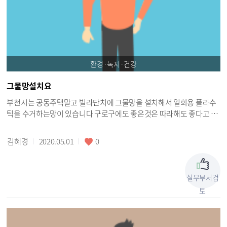
정은 작은 것을 지키는 것에서 시작됩니다. 20세기에 기초생활질서 지
키는 캠페인이 효과를 거두었듯이 지금 구로구에서 기초생활질서 지키
는 캠페인을 벌인다면 주민들도 환영할 것이고 공중도덕에 대해 무례하
고 타인에 대한 배려가 부족한 사람들에게도 본인의 행동이 잘못된 행
동이라는 것을 일깨워주는 계기가 될 것이고 이는 장기적으로 구로구가
환경·녹지·건강
한층 더 문화적인 지역으로 발전하는 사례가 될 것이라 믿습니다. 하다
못해 구로시장과 남구로역 쪽에 ＇기초생활 지킵시다.＇ ＇경범죄 단
그물망설치요
속 및 처벌 규정, 담배꽁초 등 무단투기 벌금 5만원, 길에 침을 뱉는 행위
벌금 5만원, 무단횡단 5만원＇ 등 현수막이라도 몇 장 걸고 단속 해보셨
부천시는 공동주택말고 빌라단치에 그물망을 설치해서 일회용 플라수
으면 합니다. 또는 구로시장과 남구로역 근방 청소하시는 분들에게 어
틱을 수거하는망이 있습니다 구로구에도 좋은것은 따라해도 좋다고 생
떤 문제가 있는지 청취라도 들어보셨으면 합니다. 모든 것은 작은 것을
각합니다 수거하는날 여기저기 플라스틱이 날아다니고 쏟아지지않게
지키는 것에서 시작된다는 것을 잊지 마시고 큰 돈 드는 것도 아닐텐데
되면 좋겠습니다
김혜경
2020.05.01
0
구로구청과 경찰이 협력하여 보다 깨끗하고 안전하고 향상된 생활환경
을 만드는데 힘써주시길 부탁드리겠습니다. 감사합니다.
실무부서검
토