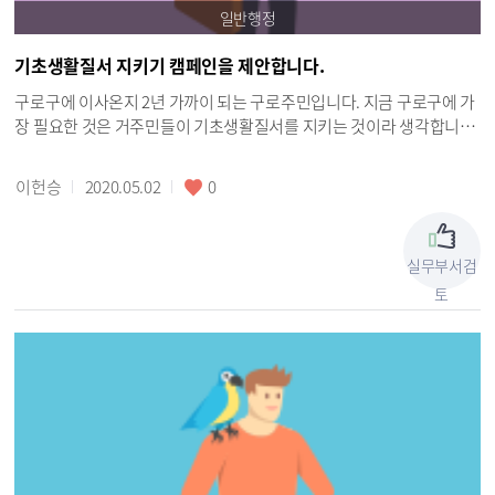
일반행정
기초생활질서 지키기 캠페인을 제안합니다.
구로구에 이사온지 2년 가까이 되는 구로주민입니다. 지금 구로구에 가
장 필요한 것은 거주민들이 기초생활질서를 지키는 것이라 생각합니다.
80년대 90년대 길거리에 담배꽁초와 쓰레기가 굴러다니고 침을 뱉거나
무단횡단하는 사람들이 많았습니다. 그러나 지속적인 단속과 캠페인을
이헌승
2020.05.02
0
통한 시민의식 함양으로 인해 지금은 길에 담배꽁초를 버리거나 침을
뱉는 사람이 아주 많이 줄었습니다. 그러나 지금 구로구(특히 남구로역,
구로시장 일대)는 담배꽁초와 쓰레기, 무단횡단, 음주소란 등으로 인해
실무부서검
나날이 주거환경이 황폐해져가고 있습니다. 이는 해외에서 이주해온 노
토
동자들과의 문화 차이도 한 몫하는 것으로 생각됩니다. 경범죄 처벌법
제3조에는 음주소란, 광고물무단부착, 쓰레기무단투기 등에 대해 10만
원 이하의 벌금, 구류 또는 과료의 형으로 처벌할 수 있도록 하고 있습니
다. 도로교통법 제157조에는 무단횡단 하는 사람은 20만원 이하의 벌금
이나 구류 또는 과료에 처할 수 있도록 되어 있습니다. 구태의연한 얘기
같지만 지금 구로구는 기초생활질서 확립을 위해 시민의식을 고취시키
는 캠페인이 필요한 시기입니다. 남구역이나 구로시장 일대를 돌아다녀
보십시오. 걸어다니면서 담배 피는 사람들과 길에 버려진 담배꽁초와
쓰레기들, 길에 침과 가래를 찍찍 뱉는 사람들로 넘쳐납니다. 사회의 안