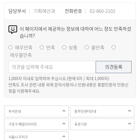
담당부서
기획예산과
전화번호
02-860-2102
이 페이지에서 제공하는 정보에 대하여 어느 정도 만족하셨
습니까?
매우만족
만족
보통
불만족
매우불만족
1,000자 이내로 입력하여 주십시오.(현재
0
자 / 최대 1,000자)
만족도 조사 관련 내용 외에 문의사항이나 민원내용은 종합민원의 민원신
청을 이용해주세요.
부서안내
동주민센터안내
구로구 패밀리사이트
유관기관
서울시 자치구