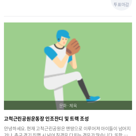
음 좋겠습니다.
투표마감
관리, 이용, 보전이 실행되지 않는다면, 인류의 경제와 안녕은 붕괴될 수
있다. Post-2015 발전 아젠다의 성공적 이행과 인류의 안전한 미래 건설
은, 사회·경제적 혜택이 자연 보전과 환경 지속가능한 경영에서 비롯한
다는 것을 인정해야 가능하다. 따라서 구로구는 책임감을 갖고 SDGs를
적극적으로 도입 및 이행해하여 기업, 학계, 시민사회 및 일반 시민 관심
도를 높일 수 있도록 환경생태 발전 조례를 제정하고 실천할 수 있는 환
경생태학습원을 설치하여 관련 지식, 기능, 태도, 가치관 등을 학습 및
체험장 개소를 제안한다. 2. 구로의 환경생태학습의 시작은 항동에서 특
히 항동은 서울푸른수목원과 천왕산, 대규모 근린공원 및 역곡천 등이
위치하고 있으며, 생태환경 조기교육이 필요한 유아 아동, 청소년 집중
거주지역이다. 구로구 시민에게 지속 가능한 발전을 위하여 요구되는
환경과 관련한 지식·기능·태도·가치관 등을 학습하고 실천 가능한 장
을 개소 환경·생태 관련 교육프로그램을 운영하여 체험학습의 기회를
제공하여 시민에게 환경의 중요성을 일깨워야한다. 제안근거: 1. 지속
가능발전목표(UN-SDGs) : 기후변화 대응, 육상생태계 보전 2. 환경교
문화·체육
육진흥법 3. 서울특별시 구로구 환경기본 조례 4. 성남시 환경생태학습
원 설치 및 운영 조례
고척근린공원운동장 인조잔디 및 트랙 조성
안녕하세요. 현재 고척근린공원은 맨땅으로 이루어져 아이들이 넘어지
거나, 축구 경기 진행 시 넘어 질경우 다치는 경우가 많습니다. 또한 바람