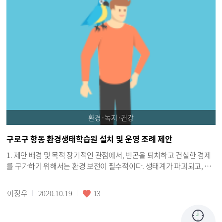
다니다가 분실의 위험이 큽니다. 벌써 어린이집 측에서도 2~3명 정도의
분실이 일어나서 재 구매를 했다고 합니다. 본의 아니게 저의 막내 아이
도 카드를 들고 다니다 분실을 하게 되었습니다. 재구매 비용은 5000원,
전 왜 이런 시스템을 도입했는지 이해가 잘 가지 않습니다. 지문인식이
나 홍채 인식으로 얼마든지 아이가 어린이집에 잘 등원을 했는지 확인
할수 있고. 전자 출결 카드가 누구를 위해 도입된 시스템인지도 모르겠
습니다. 우리 아이들이 다니는 어린이집은 차량운행도 하지 않습니다.
학부모나 그외에 돌봐주시는 돌봄 선생님이나 조부모가 직접 선생님께
아이를 맡기고 있는데 말이죠.. 원장님께서도 이 카드를 왜 도입했는지
이해가 안간다고 합니다. 어린이집 선생님들과 학부모들의 의견을 듣고
환경·녹지·건강
만들어 주신 전자 출결 카드인가요? 전자 출결 카드는 어린이집에서도
관리가 힘든 것으로 말씀해 주셨습니다. 이 시스템을 계속 이어 간다면
구로구 항동 환경생태학습원 설치 및 운영 조례 제안
분실 할때마다 5천원의 비용을 지불해야 할테죠. 아이들의 지문 인식이
어렵다면 학부모의 지문인식도 좋고요. 스마트한 시대에 홍채 인식도
1. 제안 배경 및 목적 장기적인 관점에서, 빈곤을 퇴치하고 건실한 경제
괜찮다고 생각합니다. 그 전처럼 차량 운행 하지 않는 어린이집의 아이
를 구가하기 위해서는 환경 보전이 필수적이다. 생태계가 파괴되고, 자
들은 이런 전자 출결 카드를 사용 안해도 충분히 아이들이 원에 잘 등원
연 자원이 고갈되며, 기후변화의 영향이 점점 더 커진다면 인류의 안전
했는지 눈으로 확인 할수 있는데 이런 전자 출결 카드가 있어서 오히려
을 보장할 수 없다. 경제 성장 및 사회 복지 등에 있어 생물다양성을 보존
이정우
2020.10.19
13
불편함 점이 많아졌습니다... 사진 첨부를 하고 싶지만 아이들 등원 한
하고, 기후변화와 그 영향을 완화하는 것은 더 이상 선택이 아니다. &#0
사이에 글을 올리기에 당근 출결 카드를 사진 찍지 못했네요. 너무 두서
34;인류는 물, 공기뿐 아니라 경제, 식량, 의료 등 다양한 부분에서 지구
없이 글을 썼습니다. 아이들 출결 사항에 대해서 다시 한번살펴봐 주셨
환경에 의존하고 있다. &#034; 생태계와 자연자원에 대한 지속가능한