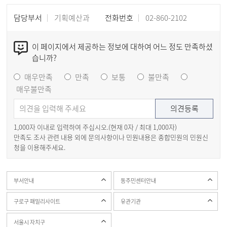
담당부서
기획예산과
전화번호
02-860-2102
이 페이지에서 제공하는 정보에 대하여 어느 정도 만족하셨
습니까?
매우만족
만족
보통
불만족
매우불만족
1,000자 이내로 입력하여 주십시오.(현재
0
자 / 최대 1,000자)
만족도 조사 관련 내용 외에 문의사항이나 민원내용은 종합민원의 민원신
청을 이용해주세요.
부서안내
동주민센터안내
구로구 패밀리사이트
유관기관
서울시 자치구