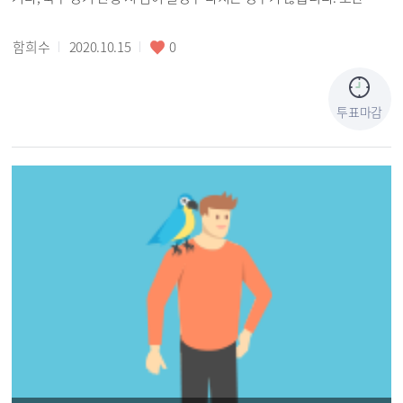
이 불경우 흙먼지가 엄청나게 발생하며, 이는 운동하는 구민에게 좋지
않은 공기를 마시게 하는것이라고 보여집니다. 그리고 큰 운동장이 맨
함희수
2020.10.15
0
땅으로 이루어진것이안타깝습니다. 이에 운동장을 축구장 크기의 인조
잔디 조성 및 달릴수 있는 트랙을 조성하면 안전사고에 매우 도움이 될
것으로 보입니다. 사례로 광명시청 옆에 있는 운동장의 경우 성인경기
투표마감
가 할수있는 인조잔디축구구장 및 트랙이 잘 조성되어있어서 집이 고척
동임에도 불구하고 차를 이용하여 광명시청운동장을 자주 이용합니다.
축구장의 경우에는 성인 경기를 할수있는 크기이고, 성인구장을 반을
나누어 8대8 경기를 할수있도록 축구골대도 갖추어져 있어 아이들이 매
우 좋아합니다. 구로구민인데 타 지역의 운동장을 이용하는 부분이 안
타깝습니다. 천연잔디 구장이면 더욱더 좋겠지만, 천연잔디 구장은 바
라지도 않습니다. 기대효과로는 고척근린공원도 큰 운동장에 맨땅보다
는 인조잔디 축구구장과 트랙을 구성한다면 많은 구민들이 사고없이 이
용 할수 있을것으로 기대되며, 유소년 축구 대회같은 대회를 유치 할수
있어 많은 장점일 있을것으로 판단됩니다. 아무쪽록 긍정적인 검토를
부탁드립니다. 구로구시설관리공단에 제안하였다가 소관이 아니라고
하네요. 그래서 구로구청에 제안합니다.